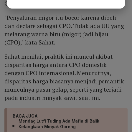
CPO maupun stearin.
"Penyaluran migor itu bocor karena dibeli
dan declare sebagai CPO. Tidak ada UU yang
melarang warna biru (migor) jadi hijau
(CPO)," kata Sahat.
Sahat menilai, praktik ini muncul akibat
disparitas harga antara CPO domestik
dengan CPO internasional. Menurutnya,
disparitas harga biasanya menjadi pemantik
munculnya pasar gelap, seperti yang terjadi
pada industri minyak sawit saat ini.
BACA JUGA
Mendag Lutfi Tuding Ada Mafia di Balik
Kelangkaan Minyak Goreng