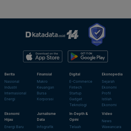
Berita
Finansial
Digital
Ekonopedia
Nasional
Makro
E-Commerce
Sejarah
Industri
Keuangan
Fintech
Ekonomi
Internasional
Bursa
Startup
Profil
Energi
Korporasi
Gadget
Istilah
Teknologi
Ekonomi
Ekonomi
Jurnalisme
In-Depth &
Video
Hijau
Data
Opini
News
Energi Baru
Infografik
Telaah
Wawancara