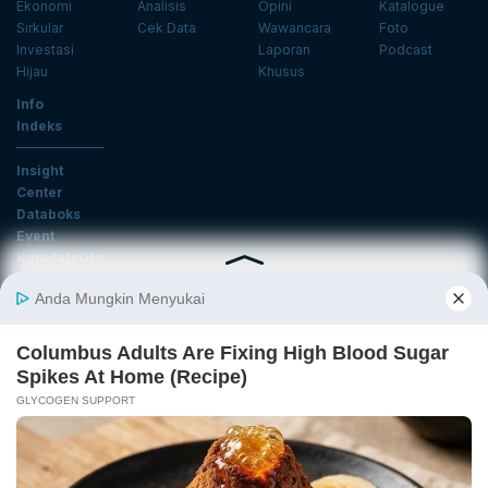
Ekonomi
Analisis
Opini
Katalogue
Sirkular
Cek Data
Wawancara
Foto
Investasi
Laporan
Podcast
Hijau
Khusus
Info
Indeks
Insight
Center
Databoks
Event
KatadataOto
Langganan Newsletter
Email
Daftar
Ikuti Kami