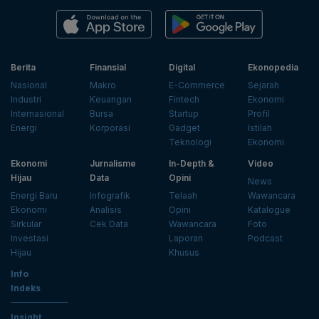
Berita
Finansial
Digital
Ekonopedia
Nasional
Makro
E-Commerce
Sejarah
Industri
Keuangan
Fintech
Ekonomi
Internasional
Bursa
Startup
Profil
Energi
Korporasi
Gadget
Istilah
Teknologi
Ekonomi
Ekonomi
Jurnalisme
In-Depth &
Video
Hijau
Data
Opini
News
Energi Baru
Infografik
Telaah
Wawancara
Ekonomi
Analisis
Opini
Katalogue
Sirkular
Cek Data
Wawancara
Foto
Investasi
Laporan
Podcast
Hijau
Khusus
Info
Indeks
Insight