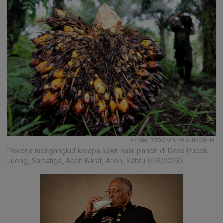
ANTARA FOTO/SYIFA YULINNAS/NYM.
Pekerja mengangkut kelapa sawit hasil panen di Desa Pucok
Lueng, Samatiga, Aceh Barat, Aceh, Sabtu (4/2/2023).