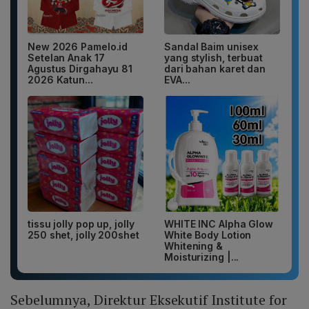
New 2026 Pamelo.id
Sandal Baim unisex
Setelan Anak 17
yang stylish, terbuat
Agustus Dirgahayu 81
dari bahan karet dan
2026 Katun...
EVA...
tissu jolly pop up, jolly
WHITE INC Alpha Glow
250 shet, jolly 200shet
White Body Lotion
Whitening &
Moisturizing |...
Sebelumnya, Direktur Eksekutif Institute for