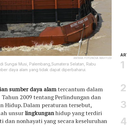
AR
ANTARA FOTO/NOVA WAHYUDI
 di Sungai Musi, Palembang,Sumatera Selatan, Rabu
mber daya alam yang tidak dapat diperbaharui.
ian sumber daya alam
tercantum dalam
 Tahun 2009 tentang Perlindungan dan
n Hidup. Dalam peraturan tersebut,
lah unsur
lingkungan
hidup yang terdiri
ti dan nonhayati yang secara keseluruhan