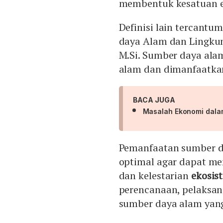
membentuk kesatuan e
Definisi lain tercant
daya Alam dan Lingkun
M.Si. Sumber daya alam
alam dan dimanfaatk
BACA JUGA
Masalah Ekonomi dal
Pemanfaatan sumber da
optimal agar dapat m
dan kelestarian
ekosis
perencanaan, pelaksa
sumber daya alam yang