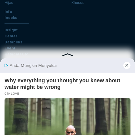
Hijau
Khusus
Info
Indeks
Insight
Center
Databoks
Event
KatadataOto
Langganan Newsletter
Email
Daftar
Ikuti Kami
Tentang Katadata
Advertising
Karier
Pedoman Media Siber
Kebijakan Privasi
Disclaimer
Hubungi Kami