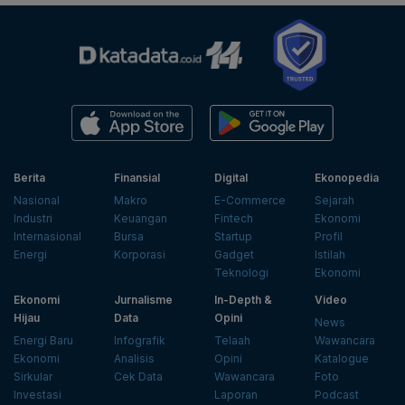
Berita
Finansial
Digital
Ekonopedia
Nasional
Makro
E-Commerce
Sejarah
Industri
Keuangan
Fintech
Ekonomi
Internasional
Bursa
Startup
Profil
Energi
Korporasi
Gadget
Istilah
Teknologi
Ekonomi
Ekonomi
Jurnalisme
In-Depth &
Video
Hijau
Data
Opini
News
Energi Baru
Infografik
Telaah
Wawancara
Ekonomi
Analisis
Opini
Katalogue
Sirkular
Cek Data
Wawancara
Foto
Investasi
Laporan
Podcast