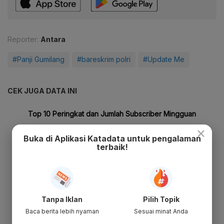
Reporter:
Antara
#Panji Gumilang
#bareskrim polri
#Update Me
CEK JUGA DATA INI
×
Buka di Aplikasi Katadata untuk pengalaman
terbaik!
Tanpa Iklan
Pilih Topik
Baca berita lebih nyaman
Sesuai minat Anda