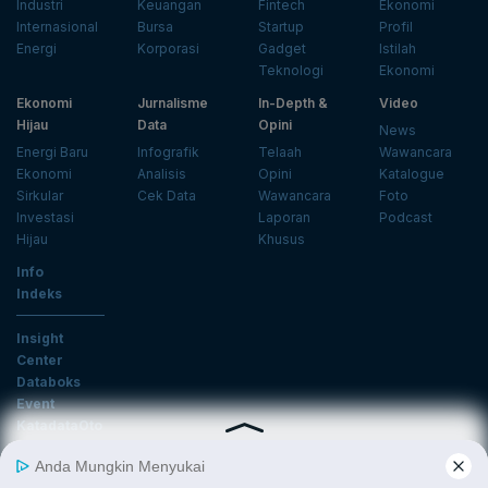
Industri
Keuangan
Fintech
Ekonomi
Internasional
Bursa
Startup
Profil
Energi
Korporasi
Gadget
Istilah
Teknologi
Ekonomi
Ekonomi
Jurnalisme
In-Depth &
Video
Hijau
Data
Opini
News
Energi Baru
Infografik
Telaah
Wawancara
Ekonomi
Analisis
Opini
Katalogue
Sirkular
Cek Data
Wawancara
Foto
Investasi
Laporan
Podcast
Hijau
Khusus
Info
Indeks
Insight
Center
Databoks
Event
KatadataOto