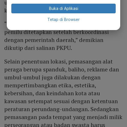
untuk kampanye pemilu di wilayah
Buka di Aplikasi
kabupaten/kota.
Tetap di Browser
“Lokasi pemasangan alat peraga kampanye
pemilu ditetapkan setelah berkoordinasi
dengan pemerintah daerah,” demikian
dikutip dari salinan PKPU.
Selain penentuan lokasi, pemasangan alat
peraga berupa spanduk, baliho, reklame dan
umbul-umbul juga dilakukan dengan
mempertimbangkan etika, estetika,
kebersihan, dan keindahan kota atau
kawasan setempat sesuai dengan ketentuan
peraturan perundang-undangan. Sedangkan
pemasangan pada tempat yang menjadi milik
perseorangan atau badan swasta harus