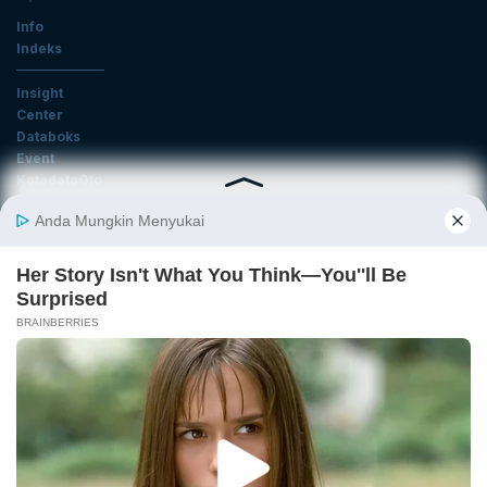
Info
Indeks
Insight
Center
Databoks
Event
KatadataOto
Langganan Newsletter
Email
Daftar
Ikuti Kami
Tentang Katadata
Advertising
Karier
Pedoman Media Siber
Kebijakan Privasi
Disclaimer
Hubungi Kami
©2026 Katadata. Hak cipta dilindungi Undang-undang.