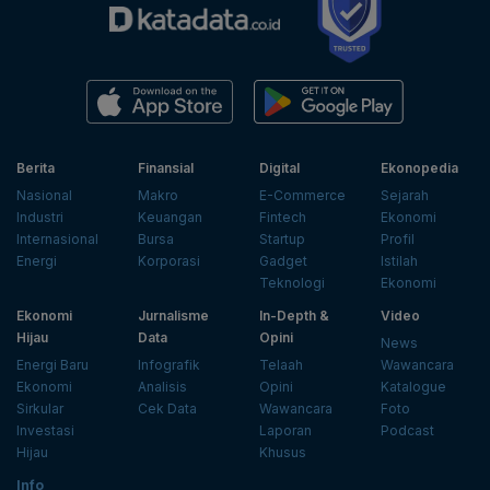
Berita
Finansial
Digital
Ekonopedia
Nasional
Makro
E-Commerce
Sejarah
Industri
Keuangan
Fintech
Ekonomi
Internasional
Bursa
Startup
Profil
Energi
Korporasi
Gadget
Istilah
Teknologi
Ekonomi
Ekonomi
Jurnalisme
In-Depth &
Video
Hijau
Data
Opini
News
Energi Baru
Infografik
Telaah
Wawancara
Ekonomi
Analisis
Opini
Katalogue
Sirkular
Cek Data
Wawancara
Foto
Investasi
Laporan
Podcast
Hijau
Khusus
Info