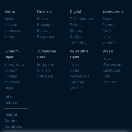
Berita
Finansial
Digital
Ekonopedia
Nasional
Makro
E-Commerce
Sejarah
Industri
Keuangan
Fintech
Ekonomi
Internasional
Bursa
Startup
Profil
Energi
Korporasi
Gadget
Istilah
Teknologi
Ekonomi
Ekonomi
Jurnalisme
In-Depth &
Video
Hijau
Data
Opini
News
Energi Baru
Infografik
Telaah
Wawancara
Ekonomi
Analisis
Opini
Katalogue
Sirkular
Cek Data
Wawancara
Foto
Investasi
Laporan
Podcast
Hijau
Khusus
Info
Indeks
Insight
Center
Databoks