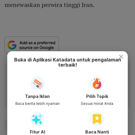
menewaskan perwira tinggi Iran.
×
Buka di Aplikasi Katadata untuk pengalaman
terbaik!
Baca artikel ini lewat aplikasi mobile.
Dapatkan pengalaman membaca lebih nyaman dan nikmati
fitur menarik lainnya lewat aplikasi mobile Katadata.
Tanpa Iklan
Pilih Topik
Baca berita lebih nyaman
Sesuai minat Anda
#Iran
#Israel
#Update Me
#PBB
Fitur AI
Baca Nanti