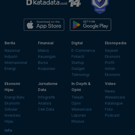
Berita
Finansial
Digital
Ekonopedia
Nasional
Makro
E-Commerce
Sejarah
Industri
Keuangan
Fintech
Ekonomi
Internasional
Bursa
Startup
Profil
Energi
Korporasi
Gadget
Istilah
Teknologi
Ekonomi
Ekonomi
Jurnalisme
In-Depth &
Video
Hijau
Data
Opini
News
Energi Baru
Infografik
Telaah
Wawancara
Ekonomi
Analisis
Opini
Katalogue
Sirkular
Cek Data
Wawancara
Foto
Investasi
Laporan
Podcast
Hijau
Khusus
Info