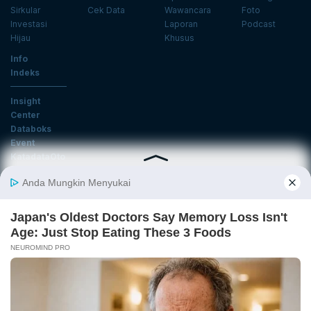
Sirkular
Cek Data
Wawancara
Foto
Investasi
Laporan
Podcast
Hijau
Khusus
Info
Indeks
Insight
Center
Databoks
Event
KatadataOto
Langganan Newsletter
Email
Daftar
Ikuti Kami