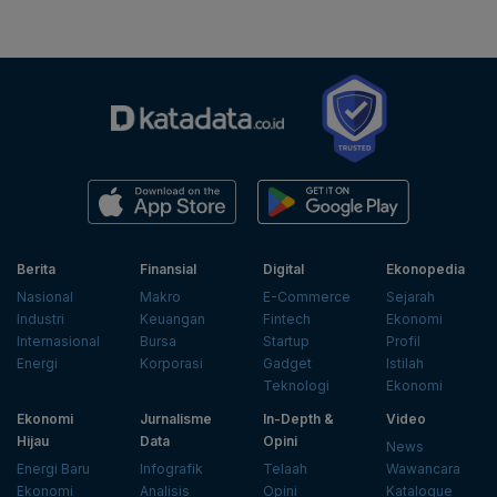
Berita
Finansial
Digital
Ekonopedia
Nasional
Makro
E-Commerce
Sejarah
Industri
Keuangan
Fintech
Ekonomi
Internasional
Bursa
Startup
Profil
Energi
Korporasi
Gadget
Istilah
Teknologi
Ekonomi
Ekonomi
Jurnalisme
In-Depth &
Video
Hijau
Data
Opini
News
Energi Baru
Infografik
Telaah
Wawancara
Ekonomi
Analisis
Opini
Katalogue