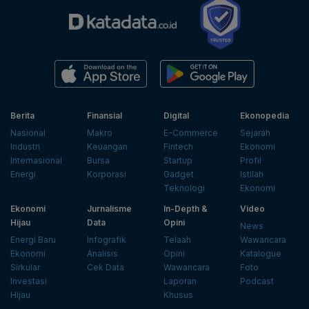
Berita
Finansial
Digital
Ekonopedia
Nasional
Makro
E-Commerce
Sejarah
Industri
Keuangan
Fintech
Ekonomi
Internasional
Bursa
Startup
Profil
Energi
Korporasi
Gadget
Istilah
Teknologi
Ekonomi
Ekonomi
Jurnalisme
In-Depth &
Video
Hijau
Data
Opini
News
Energi Baru
Infografik
Telaah
Wawancara
Ekonomi
Analisis
Opini
Katalogue
Sirkular
Cek Data
Wawancara
Foto
Investasi
Laporan
Podcast
Hijau
Khusus