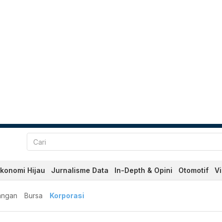
konomi Hijau
Jurnalisme Data
In-Depth & Opini
Otomotif
V
angan
Bursa
Korporasi