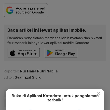
Baca artikel ini lewat aplikasi mobile.
Dapatkan pengalaman membaca lebih nyaman dan nikmati
fitur menarik lainnya lewat aplikasi mobile Katadata.
Reporter:
Nur Hana Putri Nabila
Editor:
Syahrizal Sidik
×
#Garuda
#Garuda Indonesia
#Gugatan
#Greylag
Buka di Aplikasi Katadata untuk pengalaman
terbaik!
#Give Me Perspective