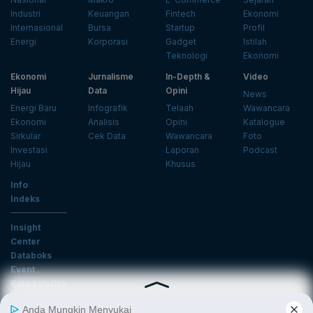
Industri
Keuangan
Fintech
Ekonomi
Internasional
Bursa
Startup
Profil
Energi
Korporasi
Gadget
Istilah
Teknologi
Ekonomi
Ekonomi
Jurnalisme
In-Depth &
Video
Hijau
Data
Opini
News
Energi Baru
Infografik
Telaah
Wawancara
Ekonomi
Analisis
Opini
Katalogue
Sirkular
Cek Data
Wawancara
Foto
Investasi
Laporan
Podcast
Hijau
Khusus
Info
Indeks
Insight
Center
Databoks
Event
KatadataOto