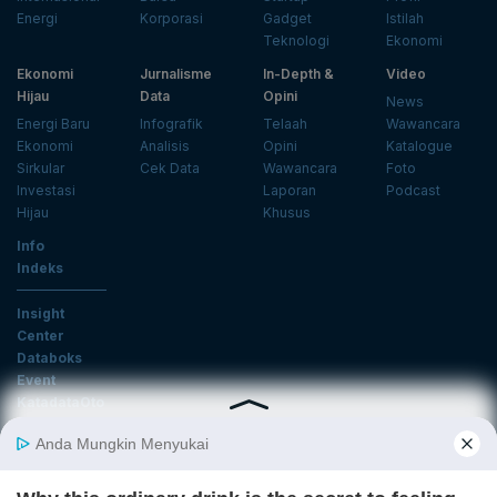
Energi
Korporasi
Gadget
Istilah
Teknologi
Ekonomi
Ekonomi
Jurnalisme
In-Depth &
Video
Hijau
Data
Opini
News
Energi Baru
Infografik
Telaah
Wawancara
Ekonomi
Analisis
Opini
Katalogue
Sirkular
Cek Data
Wawancara
Foto
Investasi
Laporan
Podcast
Hijau
Khusus
Info
Indeks
Insight
Center
Databoks
Event
KatadataOto
Langganan Newsletter
Email