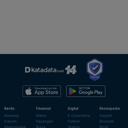
Berita
Finansial
Digital
Ekonopedia
Nasional
Makro
E-Commerce
Sejarah
Industri
Keuangan
Fintech
Ekonomi
Internasional
Bursa
Startup
Profil