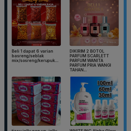
Beli 1 dapat 6 varian
DIKIRIM 2 BOTOL
basreng/seblak
PARFUM SCARLETT
mix/sosreng/kerupuk...
PARFUM WANITA
PARFUM PRIA WANGI
TAHAN...
tissu jolly pop up, jolly
WHITE INC Alpha Glow