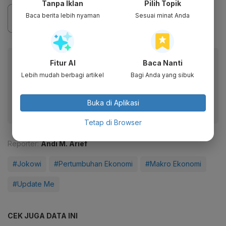
Tanpa Iklan
Pilih Topik
Baca berita lebih nyaman
Sesuai minat Anda
Baca artikel ini lewat aplikasi mobile.
Fitur AI
Baca Nanti
Lebih mudah berbagi artikel
Bagi Anda yang sibuk
Dapatkan pengalaman membaca lebih nyaman dan nikmati
fitur menarik lainnya lewat aplikasi mobile Katadata.
Buka di Aplikasi
Tetap di Browser
Reporter:
Andi M. Arief
#Jokowi
#Pertumbuhan Ekonomi
#Makro Ekonomi
#Update Me
CEK JUGA DATA INI