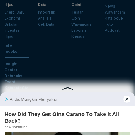
Hijau
Data
Opini
News
Energi Baru
Infografik
Telaah
Wawancara
Ekonomi
Analisis
Opini
Katalogue
Sirkular
Cek Data
Wawancara
Foto
Investasi
Laporan
Podcast
Hijau
Khusus
Info
Indeks
Insight
Center
Databoks
Event
KatadataOto
Langganan Newsletter
Email
Daftar
Ikuti Kami