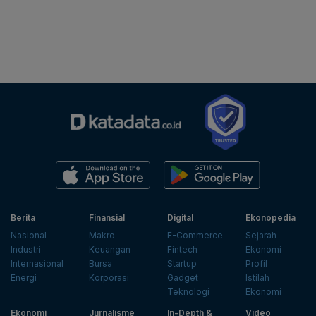
Berita
Finansial
Digital
Ekonopedia
Nasional
Makro
E-Commerce
Sejarah
Industri
Keuangan
Fintech
Ekonomi
Internasional
Bursa
Startup
Profil
Energi
Korporasi
Gadget
Istilah
Teknologi
Ekonomi
Ekonomi
Jurnalisme
In-Depth &
Video