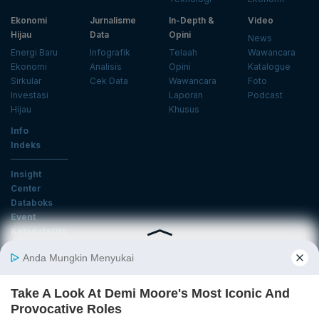
Ekonomi
Jurnalisme
In-Depth &
Video
Hijau
Data
Opini
News
Energi Baru
Infografik
Telaah
Wawancara
Ekonomi
Analisis
Opini
Katalogue
Sirkular
Cek Data
Wawancara
Foto
Investasi
Laporan
Podcast
Hijau
Khusus
Info
Indeks
Insight
Center
Databoks
Event
KatadataOto
Langganan Newsletter
Email
Daftar