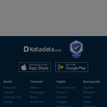
Berita
Finansial
Digital
Ekonopedia
Nasional
Makro
E-Commerce
Sejarah
Industri
Keuangan
Fintech
Ekonomi
Internasional
Bursa
Startup
Profil
Energi
Korporasi
Gadget
Istilah
Teknologi
Ekonomi