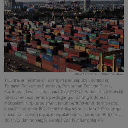
ANTARA FOTO/DIDIK SUHARTONO/RWA.
Truk trailer melintas di lapangan penumpukan kontainer,
Terminal Petikemas Surabaya, Pelabuhan Tanjung Perak,
Surabaya, Jawa Timur, Jumat (17/5/2024). Badan Pusat Statistik
(BPS) mencatat neraca perdagangan barang Indonesia
mengalami surplus selama 4 tahun berturut-turut dengan nilai
kumulatif sebesar 157,21 miliar dolar AS sejak Mei 2020 dengan
rincian komponen migas mengalami defisit sebesar 66,93 miliar
dolar AS dan nonmigas surplus 224,15 miliar dolar AS.