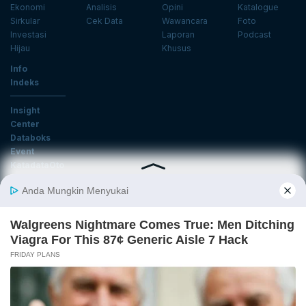
Ekonomi
Analisis
Opini
Katalogue
Sirkular
Cek Data
Wawancara
Foto
Investasi
Laporan
Podcast
Hijau
Khusus
Info
Indeks
Insight
Center
Databoks
Event
KatadataOto
Langganan Newsletter
Email
Daftar
Ikuti Kami