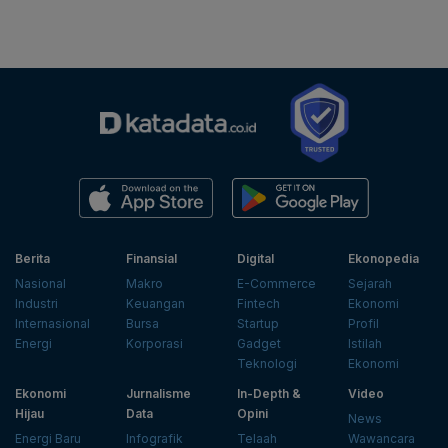
Berita
Finansial
Digital
Ekonopedia
Nasional
Makro
E-Commerce
Sejarah
Industri
Keuangan
Fintech
Ekonomi
Internasional
Bursa
Startup
Profil
Energi
Korporasi
Gadget
Istilah
Teknologi
Ekonomi
Ekonomi
Jurnalisme
In-Depth &
Video
Hijau
Data
Opini
News
Energi Baru
Infografik
Telaah
Wawancara