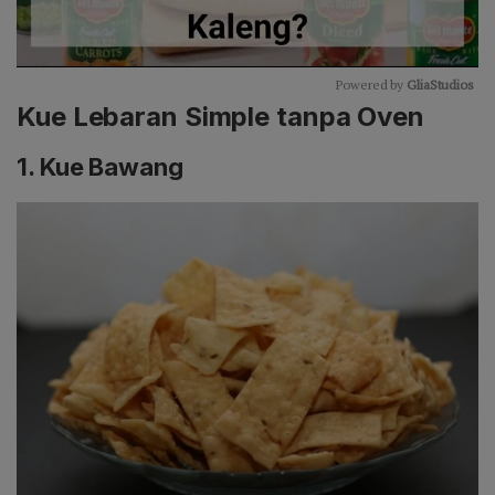
Powered by 
GliaStudios
Kue Lebaran Simple tanpa Oven
Mute
1. Kue Bawang