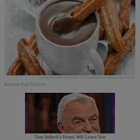
HTTPS://INSANELYGOODRECIPES.COM/SPANISH-BREAKFAST-FOODS/
Ilustrasi Kue Churros