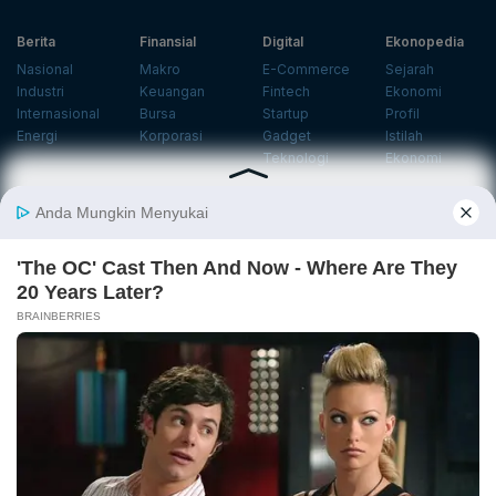
Berita
Finansial
Digital
Ekonopedia
Nasional
Makro
E-Commerce
Sejarah
Industri
Keuangan
Fintech
Ekonomi
Internasional
Bursa
Startup
Profil
Energi
Korporasi
Gadget
Istilah
Teknologi
Ekonomi
Ekonomi
Jurnalisme
In-Depth &
Video
Hijau
Data
Opini
News
Energi Baru
Infografik
Telaah
Wawancara
Ekonomi
Analisis
Opini
Katalogue
Sirkular
Cek Data
Wawancara
Foto
Investasi
Laporan
Podcast
Hijau
Khusus
Info
Indeks
Insight
Center
Databoks