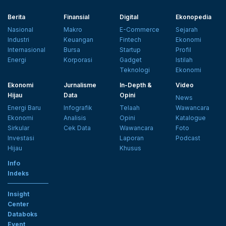
Berita
Finansial
Digital
Ekonopedia
Nasional
Makro
E-Commerce
Sejarah
Industri
Keuangan
Fintech
Ekonomi
Internasional
Bursa
Startup
Profil
Energi
Korporasi
Gadget
Istilah
Teknologi
Ekonomi
Ekonomi
Jurnalisme
In-Depth &
Video
Hijau
Data
Opini
News
Energi Baru
Infografik
Telaah
Wawancara
Ekonomi
Analisis
Opini
Katalogue
Sirkular
Cek Data
Wawancara
Foto
Investasi
Laporan
Podcast
Hijau
Khusus
Info
Indeks
Insight
Center
Databoks
Event