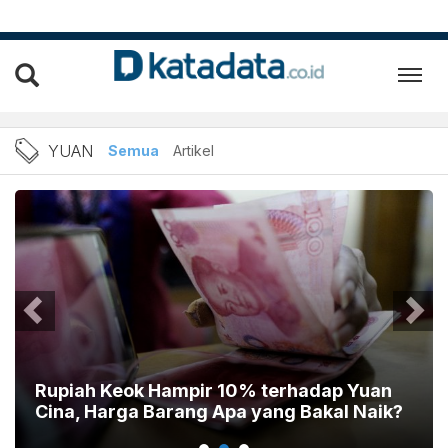
Berita yuan Terbaru dan Te
YUAN
Semua
Artikel
Rupiah Keok Hampir 10% terhadap Yuan
Cina, Harga Barang Apa yang Bakal Naik?