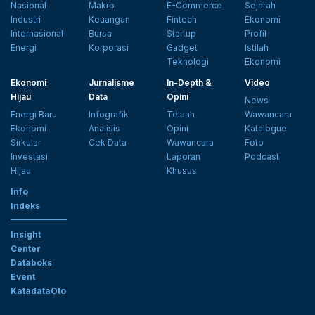
Nasional
Makro
E-Commerce
Sejarah
Industri
Keuangan
Fintech
Ekonomi
Internasional
Bursa
Startup
Profil
Energi
Korporasi
Gadget
Istilah
Teknologi
Ekonomi
Ekonomi
Jurnalisme
In-Depth &
Video
Hijau
Data
Opini
News
Energi Baru
Infografik
Telaah
Wawancara
Ekonomi
Analisis
Opini
Katalogue
Sirkular
Cek Data
Wawancara
Foto
Investasi
Laporan
Podcast
Hijau
Khusus
Info
Indeks
Insight
Center
Databoks
Event
KatadataOto