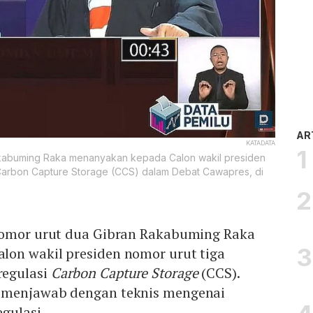
AR
KATADATA
akabuming Raka menanyakan kepada Calon wakil presiden
Carbon Capture Storage (CCS) dalam Debat Cawapres, di
nomor urut dua Gibran Rakabuming Raka
on wakil presiden nomor urut tiga
egulasi
Carbon Capture Storage
(CCS).
 menjawab dengan teknis mengenai
gulasi.