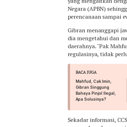
yang mengaitkan deng
Negara (APBN) sehing
perencanaan sampai ev
Gibran menanggapi j
dia mengetahui dan m
daerahnya. "Pak Mahfu
regulasinya, tidak pe
BACA JUGA
Mahfud, Cak Imin,
Gibran Singgung
Bahaya Pinjol Ilegal,
Apa Solusinya?
Sekadar informasi, CC