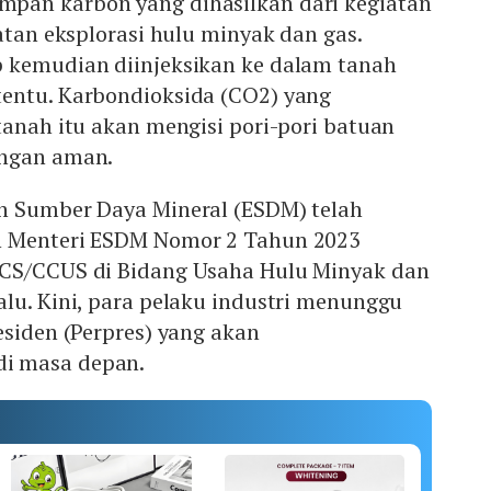
pan karbon yang dihasilkan dari kegiatan
iatan eksplorasi hulu minyak dan gas.
 kemudian diinjeksikan ke dalam tanah
entu. Karbondioksida (CO2) yang
tanah itu akan mengisi pori-pori batuan
engan aman.
n Sumber Daya Mineral (ESDM) telah
n Menteri ESDM Nomor 2 Tahun 2023
CCS/CCUS di Bidang Usaha Hulu Minyak dan
lu. Kini, para pelaku industri menunggu
esiden (Perpres) yang akan
i masa depan.