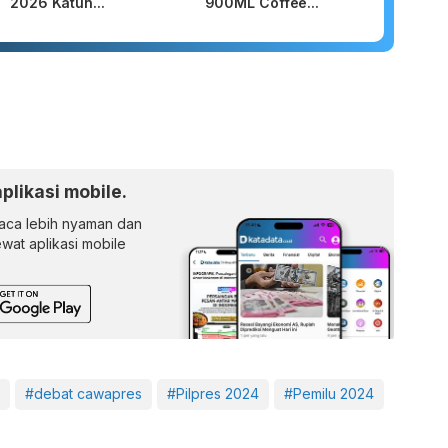
2026 Katun...
900ML Coffee...
aplikasi mobile.
ca lebih nyaman dan
lewat aplikasi mobile
#debat cawapres
#Pilpres 2024
#Pemilu 2024