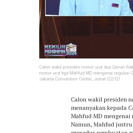
Calon wakil presiden nomor urut dua Gibran R
nomor urut tiga Mahfud MD mengenai regulasi 
Jakarta Convention Center, Jumat (22/12).
Calon wakil presiden 
menanyakan kepada Cal
Mahfud MD mengenai r
Namun, Mahfud justru
prosedur pembuatan re