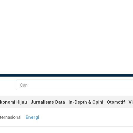
konomi Hijau
Jurnalisme Data
In-Depth & Opini
Otomotif
V
nternasional
Energi