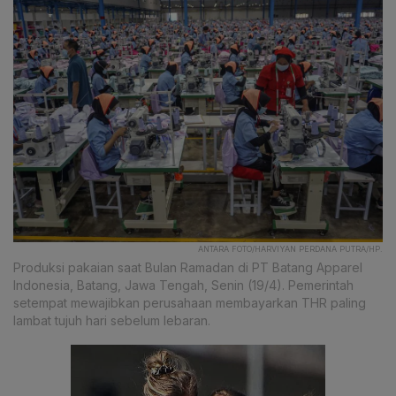
ANTARA FOTO/HARVIYAN PERDANA PUTRA/HP.
Produksi pakaian saat Bulan Ramadan di PT Batang Apparel
Indonesia, Batang, Jawa Tengah, Senin (19/4). Pemerintah
setempat mewajibkan perusahaan membayarkan THR paling
lambat tujuh hari sebelum lebaran.