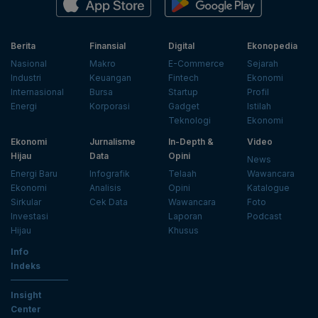
Berita
Finansial
Digital
Ekonopedia
Nasional
Makro
E-Commerce
Sejarah
Industri
Keuangan
Fintech
Ekonomi
Internasional
Bursa
Startup
Profil
Energi
Korporasi
Gadget
Istilah
Teknologi
Ekonomi
Ekonomi
Jurnalisme
In-Depth &
Video
Hijau
Data
Opini
News
Energi Baru
Infografik
Telaah
Wawancara
Ekonomi
Analisis
Opini
Katalogue
Sirkular
Cek Data
Wawancara
Foto
Investasi
Laporan
Podcast
Hijau
Khusus
Info
Indeks
Insight
Center