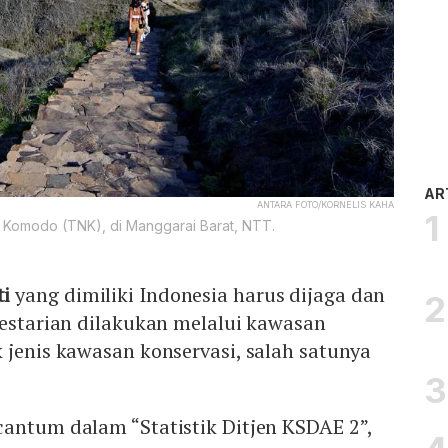
AR
ANTARA FOTO/KORNELIS KAHA
Komodo (TNK), di Manggarai Barat, NTT.
i
yang dimiliki Indonesia harus dijaga dan
lestarian dilakukan melalui kawasan
 jenis kawasan konservasi, salah satunya
cantum dalam “Statistik Ditjen KSDAE 2”,