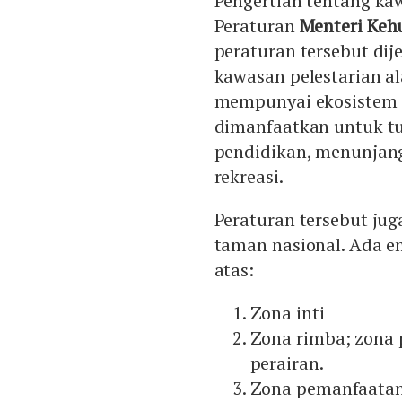
Pengertian tentang kaw
Peraturan
Menteri Keh
peraturan tersebut di
kawasan pelestarian a
mempunyai ekosistem as
dimanfaatkan untuk tu
pendidikan, menunjang
rekreasi.
Peraturan tersebut jug
taman nasional. Ada e
atas:
Zona inti
Zona rimba; zona 
perairan.
Zona pemanfaata