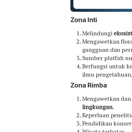
Zona Inti
Melindungi
ekosis
Mengawetkan flora
gangguan dan per
Sumber platfah nu
Berfungsi untuk k
ilmu pengetahuan,
Zona Rimba
Mengawetkan dan
lingkungan
.
Keperluan peneliti
Pendidikan konser
Wisata terbatas.