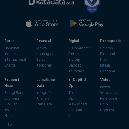
Berita
Finansial
Digital
Ekonopedia
Nasional
Makro
E-Commerce
Sejarah
Industri
Keuangan
Fintech
Ekonomi
Internasional
Bursa
Startup
Profil
Energi
Korporasi
Gadget
Istilah
Teknologi
Ekonomi
Ekonomi
Jurnalisme
In-Depth &
Video
Hijau
Data
Opini
News
Energi Baru
Infografik
Telaah
Wawancara
Ekonomi
Analisis
Opini
Katalogue
Sirkular
Cek Data
Wawancara
Foto
Investasi
Laporan
Podcast
Hijau
Khusus
Info