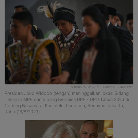
ANTARA FOTO/ADITYA PRADANA PUTRA/AWW.
Presiden Joko Widodo (tengah) meninggalkan lokasi Sidang
Tahunan MPR dan Sidang Bersama DPR - DPD Tahun 2023 di
Gedung Nusantara, Kompleks Parlemen, Senayan, Jakarta,
Rabu (16/8/2023).