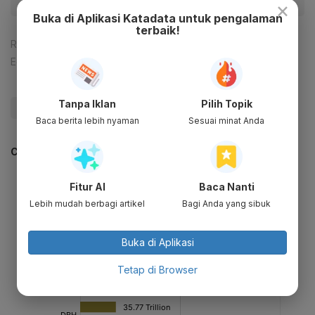
×
Buka di Aplikasi Katadata untuk pengalaman
terbaik!
Reporter:
Andi M. Arief
Editor:
Ameidyo Daud Nasution
Tanpa Iklan
Pilih Topik
#Jokowi
#APBN
#Kemiskinan
#Update Me
Baca berita lebih nyaman
Sesuai minat Anda
CEK JUGA DATA INI
Fitur AI
Baca Nanti
Lebih mudah berbagi artikel
Bagi Anda yang sibuk
Buka di Aplikasi
Tetap di Browser