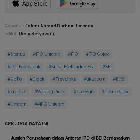
Reporter:
Fahmi Ahmad Burhan
,
Lavinda
Editor:
Desy Setyowati
#Startup
#IPO Unicorn
#IPO
#IPO Gojek
#IPO Bukalapak
#Bursa Efek Indonesia
#BEI
#GoTo
#Gojek
#Traveloka
#tiket.com
#Blibli
#kredivo
#Warung Pintar
#TaniHub
#OnlinePajak
#Unicorn
##IPO Unicorn
CEK JUGA DATA INI