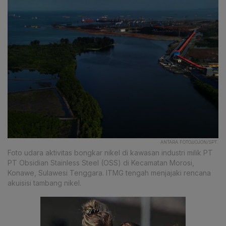
ANTARA FOTO/JOJON/SPT.
Foto udara aktivitas bongkar nikel di kawasan industri milik PT
PT Obsidian Stainless Steel (OSS) di Kecamatan Morosi,
Konawe, Sulawesi Tenggara. ITMG tengah menjajaki rencana
akuisisi tambang nikel.