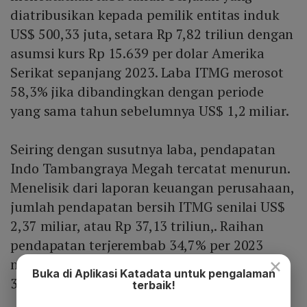
diatribusikan kepada pemilik entitas induk
US$ 500,33 juta, setara Rp 7,82 triliun dengan
asumsi kurs Rp 15.639 per dolar Amerika
Serikat sepanjang 2023. Laba ITMG merosot
58,3% jika dibandingkan dengan periode
yang sama tahun sebelumnya US$ 1,2 miliar.
Seiring dengan susutnya laba, pendapatan
Indo Tambangraya Megah tercatat menurun.
Menelisik dari laporan keuangan perusahaan,
jumlah pendapatan bersih ITMG senilai US$
2,37 miliar, atau Rp 37,13 triliun,. Raihan
pendapatan terjerembab 34,7% per 2023
×
menjadi US$ 2,37 miliar, dari sebelim US$
Buka di Aplikasi Katadata untuk pengalaman
3,63 miliar.
terbaik!