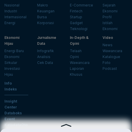
Nasional
Makro
E-Commerce
Sejarah
Industri
Keuangan
Fintech
Ekonomi
Internasional
Bursa
Startup
Profil
Energi
Korporasi
Gadget
Istilah
Teknologi
Ekonomi
Ekonomi
Jurnalisme
In-Depth &
Video
Hijau
Data
Opini
News
Energi Baru
Infografik
Telaah
Wawancara
Ekonomi
Analisis
Opini
Katalogue
Sirkular
Cek Data
Wawancara
Foto
Investasi
Laporan
Podcast
Hijau
Khusus
Info
Indeks
Insight
Center
Databoks
Event
KatadataOto