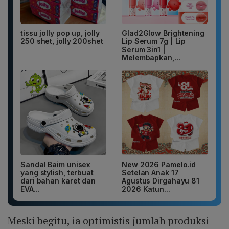
tissu jolly pop up, jolly
Glad2Glow Brightening
250 shet, jolly 200shet
Lip Serum 7g | Lip
Serum 3in1 |
Melembapkan,...
Sandal Baim unisex
New 2026 Pamelo.id
yang stylish, terbuat
Setelan Anak 17
dari bahan karet dan
Agustus Dirgahayu 81
EVA...
2026 Katun...
Meski begitu, ia optimistis jumlah produksi