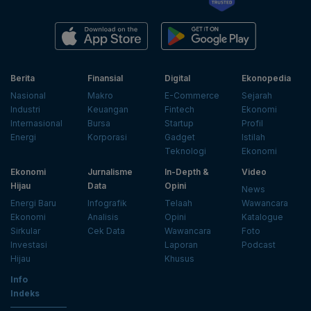
Berita
Finansial
Digital
Ekonopedia
Nasional
Makro
E-Commerce
Sejarah
Industri
Keuangan
Fintech
Ekonomi
Internasional
Bursa
Startup
Profil
Energi
Korporasi
Gadget
Istilah
Teknologi
Ekonomi
Ekonomi
Jurnalisme
In-Depth &
Video
Hijau
Data
Opini
News
Energi Baru
Infografik
Telaah
Wawancara
Ekonomi
Analisis
Opini
Katalogue
Sirkular
Cek Data
Wawancara
Foto
Investasi
Laporan
Podcast
Hijau
Khusus
Info
Indeks