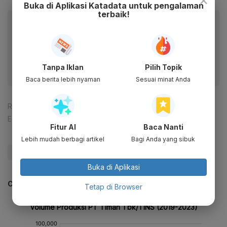
Buka di Aplikasi Katadata untuk pengalaman
terbaik!
Baca artikel ini lewat aplikasi mobile.
Dapatkan pengalaman membaca lebih nyaman dan nikmati
fitur menarik lainnya lewat aplikasi mobile Katadata.
Tanpa Iklan
Pilih Topik
Baca berita lebih nyaman
Sesuai minat Anda
Reporter:
Mela Syaharani
Editor:
Desy Setyowati
Fitur AI
Baca Nanti
Lebih mudah berbagi artikel
Bagi Anda yang sibuk
#Timah
#PT Timah Tbk
#Update Me
Buka di Aplikasi
CEK JUGA DATA INI
Tetap di Browser