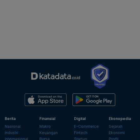
Berita
Finansial
Digital
Ekonopedia
Nasional
Makro
E-Commerce
Sejarah
Industri
Keuangan
Fintech
Ekonomi
Internasional
Bursa
Startup
Profil