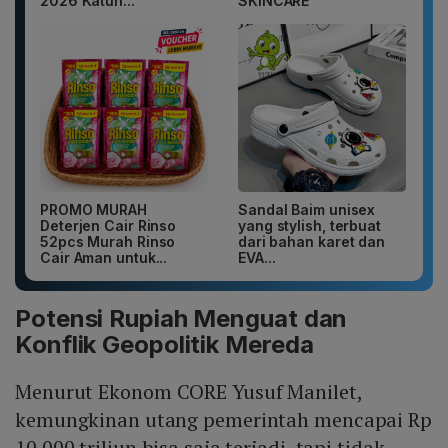
2026 Katun...
SKINCARE
PROMO MURAH
Sandal Baim unisex
Deterjen Cair Rinso
yang stylish, terbuat
52pcs Murah Rinso
dari bahan karet dan
Cair Aman untuk...
EVA...
Potensi Rupiah Menguat dan
Konflik Geopolitik Mereda
Menurut Ekonom CORE Yusuf Manilet,
kemungkinan utang pemerintah mencapai Rp
10.000 triliun bisa saja terjadi, tapi tidak