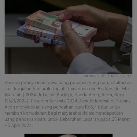
ANTARA FOTO/KHALIS SURRY/TOM.
Seorang warga membawa uang pecahan yang baru ditukarkan
saat kegiatan Semarak Rupiah Ramadhan dan Berkah Idul Fitri
(Serambi) 2024 di Taman Budaya, Banda Aceh, Aceh, Senin
(25/3/2024). Program Serambi 2024 Bank Indonesia di Provinsi
Aceh menyiapkan uang pencahan baru Rp5,4 triliun untuk
memberi kemudahan bagi masyarakat dalam mendapatkan
uang pencahan baru untuk kebutuhan Lebaran pada 25 Maret
- 5 April 2024.