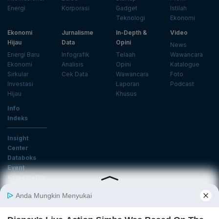
Energi
Korporasi
Gadget
Istilah
Teknologi
Ekonomi
Ekonomi
Jurnalisme
In-Depth &
Video
Hijau
Data
Opini
News
Energi Baru
Infografik
Telaah
Wawancara
Ekonomi
Analisis
Opini
Katalogue
Sirkular
Cek Data
Wawancara
Foto
Investasi
Laporan
Podcast
Hijau
Khusus
Info
Indeks
Insight
Center
Databoks
Event
KatadataOto
Langganan Newsletter
Email