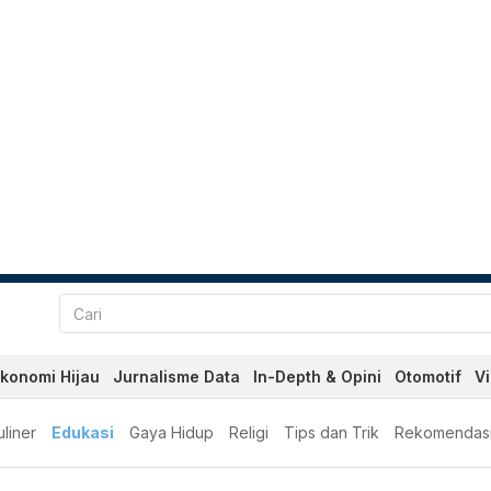
konomi Hijau
Jurnalisme Data
In-Depth & Opini
Otomotif
V
liner
Edukasi
Gaya Hidup
Religi
Tips dan Trik
Rekomendas