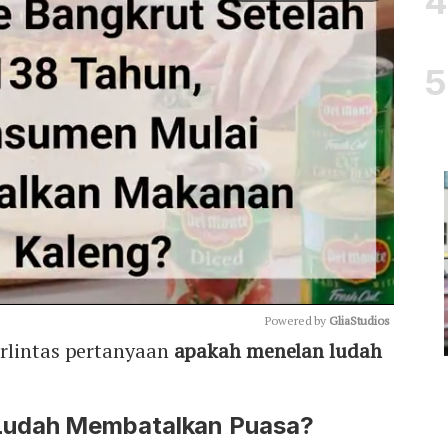
Powered by 
GliaStudios
rlintas pertanyaan
apakah menelan ludah
Mute
Ludah Membatalkan Puasa?