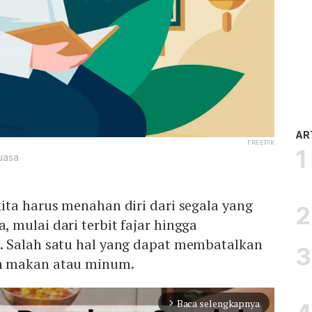
AR
FREEPIK
uasa
ita harus menahan diri dari segala yang
mulai dari terbit fajar hingga
 Salah satu hal yang dapat membatalkan
h makan atau minum.
Baca selengkapnya
arrow_forward_ios