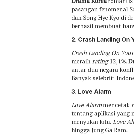
Drama Korea
romantis 
pasangan fenomenal So
dan Song Hye Kyo di 
berhasil membuat bany
2. Crash Landing On 
Crash Landing On You
d
meraih
rating
12,1%.
D
antar dua negara konfl
Banyak selebriti Indon
3. Love Alarm
Love Alarm
mencetak
r
tentang aplikasi yan
menyukai kita.
Love Al
hingga Jung Ga Ram.