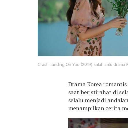
Crash Landing On You (2019) salah satu drama K
Drama Korea romantis 
saat beristirahat di se
selalu menjadi andalan
menampilkan cerita me