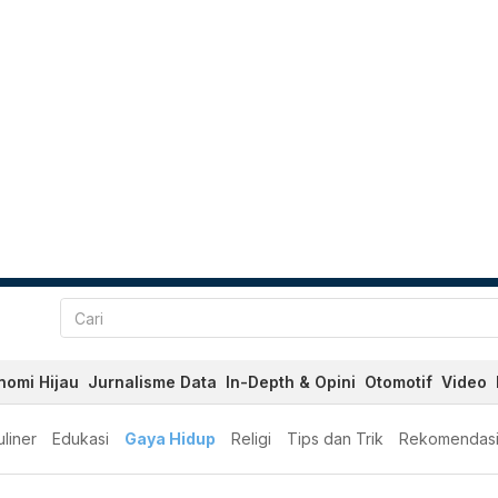
nomi Hijau
Jurnalisme Data
In-Depth & Opini
Otomotif
Video
liner
Edukasi
Gaya Hidup
Religi
Tips dan Trik
Rekomendas