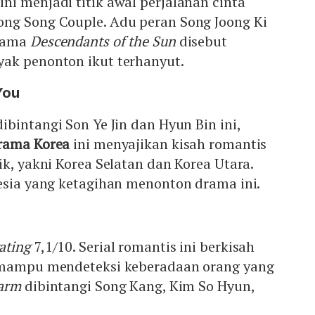
ini menjadi titik awal perjalanan cinta
ng Song Couple. Adu peran Song Joong Ki
drama
Descendants of the Sun
disebut
ak penonton ikut terhanyut.
You
ibintangi Son Ye Jin dan Hyun Bin ini,
rama Korea
ini menyajikan kisah romantis
ik, yakni Korea Selatan dan Korea Utara.
esia yang ketagihan menonton drama ini.
ating
7,1/10. Serial romantis ini berkisah
g mampu mendeteksi keberadaan orang yang
arm
dibintangi Song Kang, Kim So Hyun,