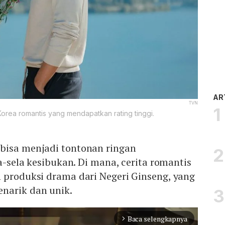
AR
TVN
orea romantis yang mendapatkan rating tinggi.
bisa menjadi tontonan ringan
la-sela kesibukan. Di mana, cerita romantis
 produksi drama dari Negeri Ginseng, yang
narik dan unik.
Baca selengkapnya
arrow_forward_ios