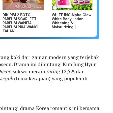
DIKIRIM 2 BOTOL
WHITE INC Alpha Glow
PARFUM SCARLETT
White Body Lotion
PARFUM WANITA
Whitening &
PARFUM PRIA WANGI
Moisturizing |...
TAHAN...
tang koki dari zaman modern yang terjebak
Joseon. Drama ini dibintangi Kim Jung Hyun
Queen
sukses meraih
rating
12,5% dan
saeguk
(tema kerajaan) yang populer di
intangi drama Korea romantis ini bersama