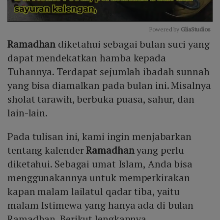
Powered by 
GliaStudios
Ramadhan
diketahui sebagai bulan suci yang
Mute
dapat mendekatkan hamba kepada
Tuhannya. Terdapat sejumlah ibadah sunnah
yang bisa diamalkan pada bulan ini. Misalnya
sholat tarawih, berbuka puasa, sahur, dan
lain-lain.
Pada tulisan ini, kami ingin menjabarkan
tentang kalender
Ramadhan
yang perlu
diketahui. Sebagai umat Islam, Anda bisa
menggunakannya untuk memperkirakan
kapan malam lailatul qadar tiba, yaitu
malam Istimewa yang hanya ada di bulan
Ramadhan. Berikut lengkapnya.