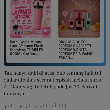
Botol Gelas Minum
DIKIRIM 2 BOTOL
Lucu Vacuum Flask
PARFUM SCARLETT
Stainless TUMBLER
PARFUM WANITA
900ML Coffee...
PARFUM PRIA WANGI
TAHAN...
Tak hanya dalil di atas, bab tentang lailatul
qadar dibahas secara terpisah melalui surat
Al-Qadr yang terletak pada Juz 30. Berikut
bunyinya:
إِنَّآ أَنزَلْنَٰهُ فِى لَيْلَةِ ٱلْقَدْرِ