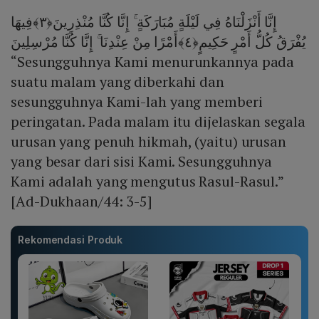
إِنَّا أَنْزَلْنَاهُ فِي لَيْلَةٍ مُبَارَكَةٍ ۚ إِنَّا كُنَّا مُنْذِرِينَ﴿٣﴾فِيهَا
يُفْرَقُ كُلُّ أَمْرٍ حَكِيمٍ﴿٤﴾أَمْرًا مِنْ عِنْدِنَا ۚ إِنَّا كُنَّا مُرْسِلِينَ
“Sesungguhnya Kami menurunkannya pada
suatu malam yang diberkahi dan
sesungguhnya Kami-lah yang memberi
peringatan. Pada malam itu dijelaskan segala
urusan yang penuh hikmah, (yaitu) urusan
yang besar dari sisi Kami. Sesungguhnya
Kami adalah yang mengutus Rasul-Rasul.”
[Ad-Dukhaan/44: 3-5]
Rekomendasi Produk