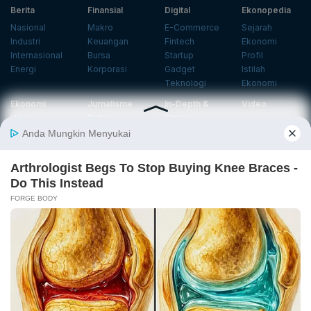
Berita
Finansial
Digital
Ekonopedia
Nasional
Makro
E-Commerce
Sejarah
Industri
Keuangan
Fintech
Ekonomi
Internasional
Bursa
Startup
Profil
Energi
Korporasi
Gadget
Istilah
Teknologi
Ekonomi
Ekonomi
Jurnalisme
In-Depth &
Video
Hijau
Data
Opini
News
Energi Baru
Infografik
Telaah
Wawancara
Ekonomi
Analisis
Opini
Katalogue
Sirkular
Cek Data
Wawancara
Foto
Investasi
Laporan
Podcast
Hijau
Khusus
Info
Indeks
Insight
Center
Databoks
Event
KatadataOto