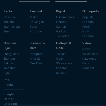
Berita
Finansial
Digital
Ekonopedia
Nasional
Makro
E-Commerce
Sejarah
Industri
Keuangan
Fintech
Ekonomi
Internasional
Bursa
Startup
Profil
Energi
Korporasi
Gadget
Istilah
Teknologi
Ekonomi
Ekonomi
Jurnalisme
In-Depth &
Video
Hijau
Data
Opini
News
Energi Baru
Infografik
Telaah
Wawancara
Ekonomi
Analisis
Opini
Katalogue
Sirkular
Cek Data
Wawancara
Foto
Investasi
Laporan
Podcast
Hijau
Khusus
Info
Indeks
Insight
Center
Databoks