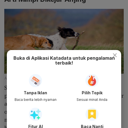
×
Buka di Aplikasi Katadata untuk pengalaman
terbaik!
Arti Mimpi Dikejar Anjing (Unsplash)
Selain arti mimpi digigit anjing, dalam
Tanpa Iklan
Pilih Topik
primbon Jawa juga dibahas arti mimpi dikejar
Baca berita lebih nyaman
Sesuai minat Anda
anjing yang memiliki arti tertentu. Sebagian
orang yang mengalami mimpi ini akan
menganggapnya sebagai suatu hal biasa
karena anjing merupakan salah satu hewan
Fitur AI
Baca Nanti