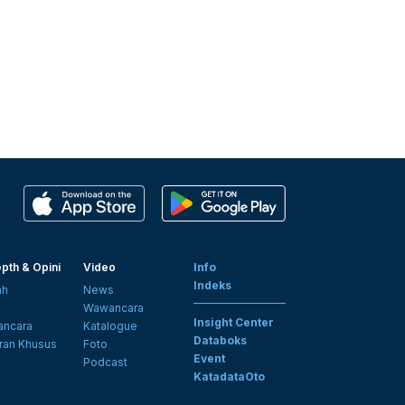
pth & Opini
Video
Info
Indeks
ah
News
i
Wawancara
Insight Center
ncara
Katalogue
Databoks
ran Khusus
Foto
Event
Podcast
KatadataOto