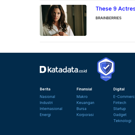
These 9 Actres
BRAINBERRIES
Berita
Finansial
Digital
Nasional
Makro
E-Commerc
Industri
Keuangan
Fintech
Internasional
Bursa
Startup
Energi
Korporasi
Gadget
Teknologi