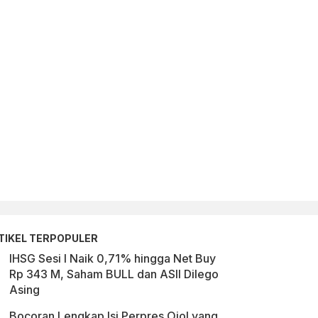
TIKEL TERPOPULER
IHSG Sesi I Naik 0,71% hingga Net Buy
Rp 343 M, Saham BULL dan ASII Dilego
Asing
Bocoran Lengkap Isi Perpres Ojol yang