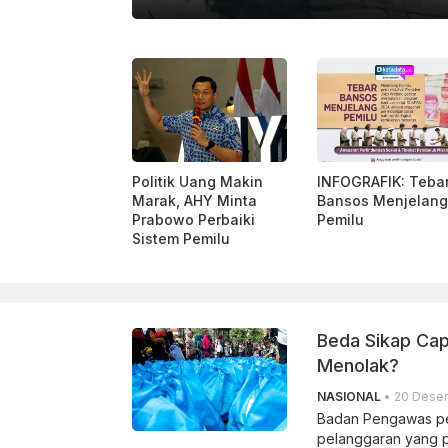
KATADATA/ AMOSELLA
Politik Uang Makin
INFOGRAFIK: Teba
Marak, AHY Minta
Bansos Menjelang
Prabowo Perbaiki
Pemilu
Sistem Pemilu
Beda Sikap Cap
Menolak?
NASIONAL
• 20 Desem
Badan Pengawas pe
pelanggaran yang pa