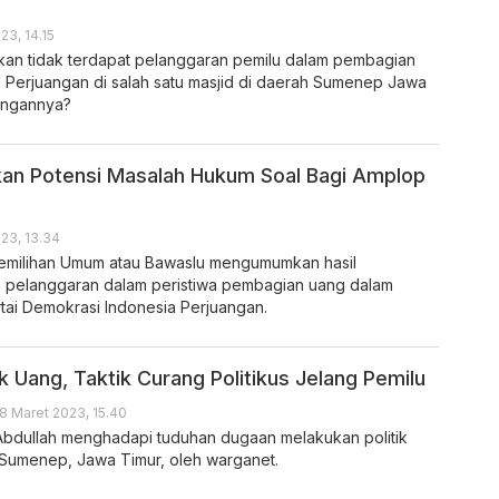
23, 14.15
an tidak terdapat pelanggaran pemilu dalam pembagian
 Perjuangan di salah satu masjid di daerah Sumenep Jawa
angannya?
an Potensi Masalah Hukum Soal Bagi Amplop
023, 13.34
milihan Umum atau Bawaslu mengumumkan hasil
 pelanggaran dalam peristiwa pembagian uang dalam
tai Demokrasi Indonesia Perjuangan.
k Uang, Taktik Curang Politikus Jelang Pemilu
8 Maret 2023, 15.40
bdullah menghadapi tuduhan dugaan melakukan politik
Sumenep, Jawa Timur, oleh warganet.