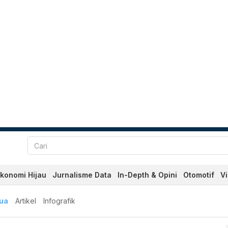
konomi Hijau
Jurnalisme Data
In-Depth & Opini
Otomotif
V
u dan Terkini Hari Ini - Ka
ua
Artikel
Infografik