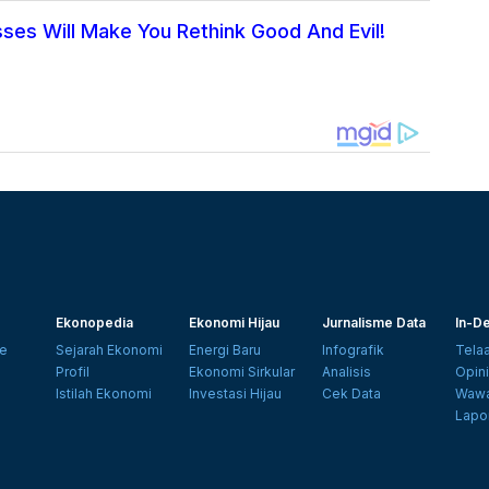
ses Will Make You Rethink Good And Evil!
Ekonopedia
Ekonomi Hijau
Jurnalisme Data
In-De
e
Sejarah Ekonomi
Energi Baru
Infografik
Tela
Profil
Ekonomi Sirkular
Analisis
Opin
Istilah Ekonomi
Investasi Hijau
Cek Data
Wawa
Lapo