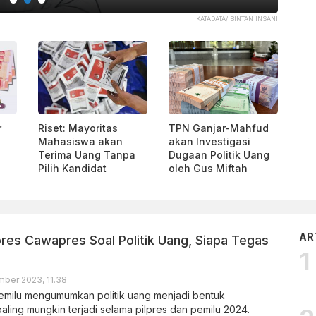
KATADATA/ BINTAN INSANI
r
Riset: Mayoritas
TPN Ganjar-Mahfud
Mahasiswa akan
akan Investigasi
Terima Uang Tanpa
Dugaan Politik Uang
Pilih Kandidat
oleh Gus Miftah
AR
res Cawapres Soal Politik Uang, Siapa Tegas
ber 2023, 11.38
milu mengumumkan politik uang menjadi bentuk
ling mungkin terjadi selama pilpres dan pemilu 2024.