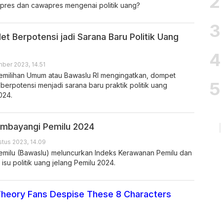
pres dan cawapres mengenai politik uang?
et Berpotensi jadi Sarana Baru Politik Uang
ber 2023, 14.51
milihan Umum atau Bawaslu RI mengingatkan, dompet
t berpotensi menjadi sarana baru praktik politik uang
024.
embayangi Pemilu 2024
tus 2023, 14.09
milu (Bawaslu) meluncurkan Indeks Kerawanan Pemilu dan
isu politik uang jelang Pemilu 2024.
Theory Fans Despise These 8 Characters