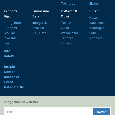
Teknologi
Ekonomi
Ekonomi
Jurnalisme
In-Depth &
Video
Hijau
Data
Opini
News
Energi Baru
Infografik
Telaah
Wawancara
Ekonomi
Analisis
Opini
Katalogue
Sirkular
Cek Data
Wawancara
Foto
Investasi
Laporan
Podcast
Hijau
Khusus
Info
Indeks
Insight
Center
Databoks
Event
KatadataOto
Langganan Newsletter
Email
Daftar