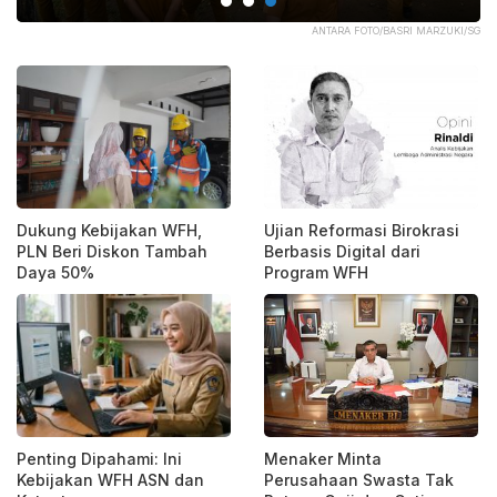
TRA
ANTARA FOTO/BASRI MARZUKI/SG
Dukung Kebijakan WFH,
Ujian Reformasi Birokrasi
PLN Beri Diskon Tambah
Berbasis Digital dari
Daya 50%
Program WFH
Penting Dipahami: Ini
Menaker Minta
Kebijakan WFH ASN dan
Perusahaan Swasta Tak