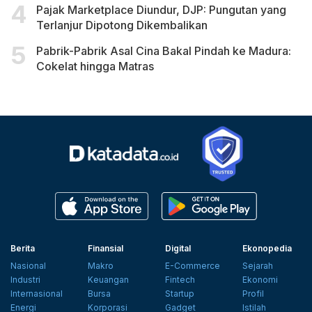
Pajak Marketplace Diundur, DJP: Pungutan yang
Terlanjur Dipotong Dikembalikan
Pabrik-Pabrik Asal Cina Bakal Pindah ke Madura:
Cokelat hingga Matras
Berita
Finansial
Digital
Ekonopedia
Nasional
Makro
E-Commerce
Sejarah
Industri
Keuangan
Fintech
Ekonomi
Internasional
Bursa
Startup
Profil
Energi
Korporasi
Gadget
Istilah