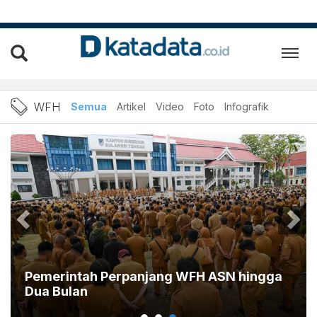
Berita WFH Terbaru dan Te
WFH
Semua
Artikel
Video
Foto
Infografik
Pemerintah Perpanjang WFH ASN hingga
Dua Bulan