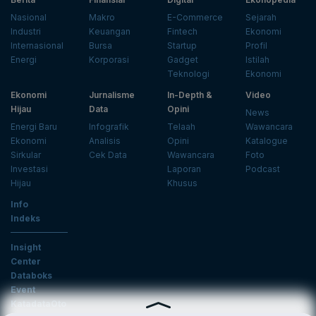
Nasional
Makro
E-Commerce
Sejarah
Industri
Keuangan
Fintech
Ekonomi
Internasional
Bursa
Startup
Profil
Energi
Korporasi
Gadget
Istilah
Teknologi
Ekonomi
Ekonomi
Jurnalisme
In-Depth &
Video
Hijau
Data
Opini
News
Energi Baru
Infografik
Telaah
Wawancara
Ekonomi
Analisis
Opini
Katalogue
Sirkular
Cek Data
Wawancara
Foto
Investasi
Laporan
Podcast
Hijau
Khusus
Info
Indeks
Insight
Center
Databoks
Event
KatadataOto