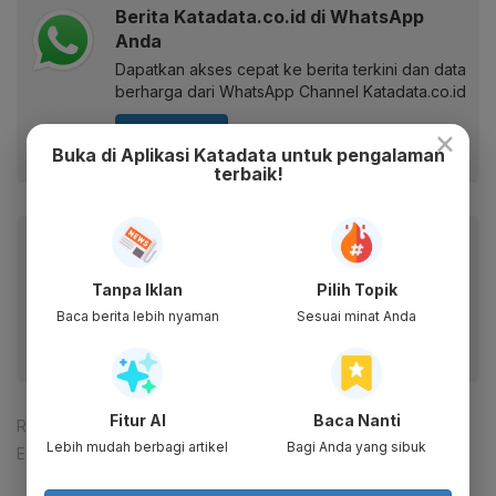
Berita Katadata.co.id di WhatsApp
Anda
Dapatkan akses cepat ke berita terkini dan data
berharga dari WhatsApp Channel Katadata.co.id
×
Ikuti kami
Buka di Aplikasi Katadata untuk pengalaman
terbaik!
Baca artikel ini lewat aplikasi mobile.
Dapatkan pengalaman membaca lebih nyaman dan nikmati
Tanpa Iklan
Pilih Topik
fitur menarik lainnya lewat aplikasi mobile Katadata.
Baca berita lebih nyaman
Sesuai minat Anda
Fitur AI
Baca Nanti
Reporter:
Mela Syaharani
Lebih mudah berbagi artikel
Bagi Anda yang sibuk
Editor:
Happy Fajrian