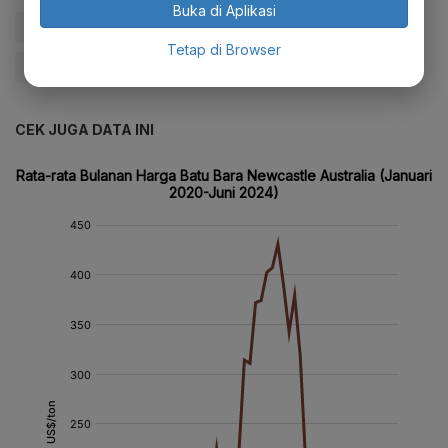
Buka di Aplikasi
#Harga Batu Bara
#Batu Bara
#Kaltim Prima Coal
Tetap di Browser
#KPC
#Update Me
CEK JUGA DATA INI