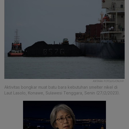
ANTARA FOTO/JOJON/HP.
Aktivitas bongkar muat batu bara kebutuhan smelter nikel di
Laut Lasolo, Konawe, Sulawesi Tenggara, Senin (27/2/2023).