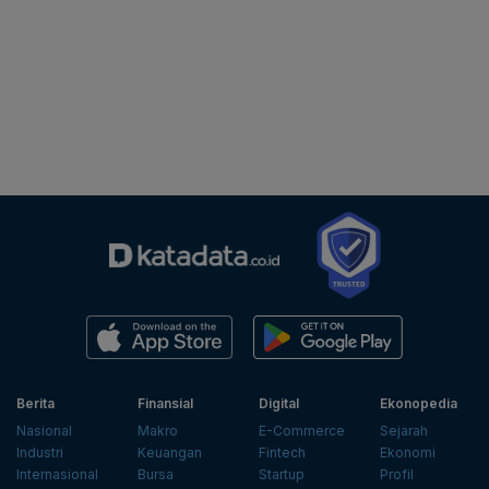
Berita
Finansial
Digital
Ekonopedia
Nasional
Makro
E-Commerce
Sejarah
Industri
Keuangan
Fintech
Ekonomi
Internasional
Bursa
Startup
Profil