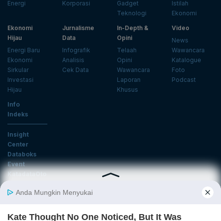
Energi
Korporasi
Gadget
Istilah
Teknologi
Ekonomi
Ekonomi
Jurnalisme
In-Depth &
Video
Hijau
Data
Opini
News
Energi Baru
Infografik
Telaah
Wawancara
Ekonomi
Analisis
Opini
Katalogue
Sirkular
Cek Data
Wawancara
Foto
Investasi
Laporan
Podcast
Hijau
Khusus
Info
Indeks
Insight
Center
Databoks
Event
KatadataOto
Langganan Newsletter
Email