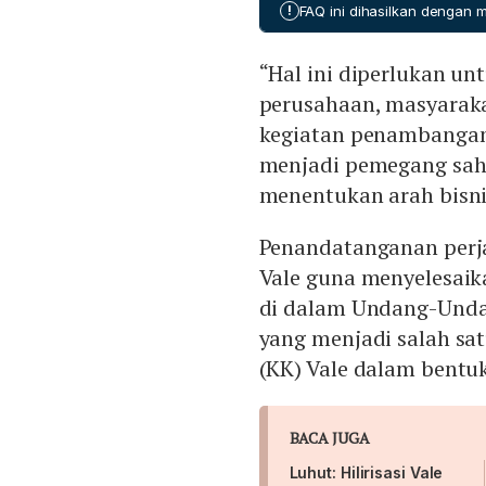
!
FAQ ini dihasilkan dengan
“Hal ini diperlukan u
perusahaan, masyaraka
kegiatan penambangan 
menjadi pemegang sah
menentukan arah bisni
Penandatanganan perja
Vale guna menyelesaik
di dalam Undang-Unda
yang menjadi salah sa
(KK) Vale dalam bentu
BACA JUGA
Luhut: Hilirisasi Vale