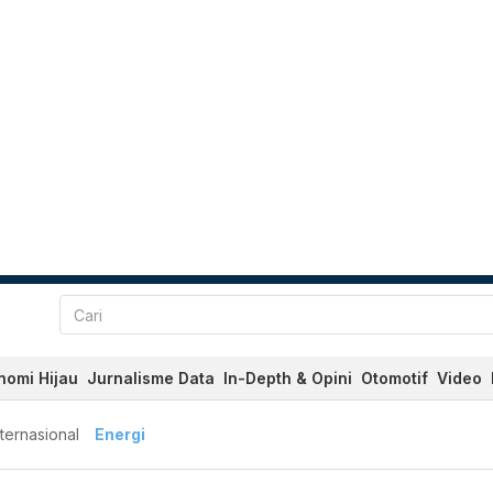
nomi Hijau
Jurnalisme Data
In-Depth & Opini
Otomotif
Video
nternasional
Energi