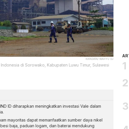
AR
KATADATA/ WAHYU DJ
le Indonesia di Sorowako, Kabupaten Luwu Timur, Sulawesi
IND ID diharapkan meningkatkan investasi Vale dalam
ia.
am mayoritas dapat memanfaatkan sumber daya nikel
besi baja, paduan logam, dan baterai mendukung