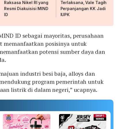
Raksasa Nikel RI yang
Terlaksana, Vale Tagih
Resmi Diakuisisi MIND
Perpanjangan KK Jadi
ID
IUPK
MIND ID sebagai mayoritas, perusahaan
at memanfaatkan posisinya untuk
emanfaatkan potensi sumber daya dan
da.
juan industri besi baja, alloys dan
uk mendukung program pemerintah untuk
n listrik di dalam negeri,” ucapnya.