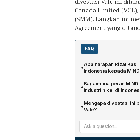
divestasi Vale ini dil
Canada Limited (VCL),
(SMM). Langkah ini me
Agreement yang ditan
FAQ
Apa harapan Rizal Kasli
•
Indonesia kepada MIND
Rizal Kasli berharap dive
Bagaimana peran MIND 
•
menambah investasi di indu
industri nikel di Indones
bagi pemegang saham, pe
Sebagai holding pertamb
MIND ID menjadi pemegan
Mengapa divestasi ini p
•
saham, memanfaatkan pos
Vale?
mendukung industri besi ba
Divestasi memenuhi kete
ke arah pengembangan pro
Batubara yang menjadi pr
Vale melanjutkan operasi 
hilirisasi jangka panjang 