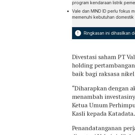
program kendaraan listrik pemer
Vale dan MIND ID perlu fokus m
memenuhi kebutuhan domestik 
!
Ringkasan ini dihasilkan
Divestasi saham PT Va
holding pertambangan
baik bagi raksasa nikel
“Diharapkan dengan aks
menambah investasinya 
Ketua Umum Perhimpun
Kasli kepada Katadata.
Penandatanganan perja