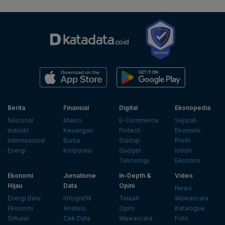
Berita
Finansial
Digital
Ekonopedia
Nasional
Makro
E-Commerce
Sejarah
Industri
Keuangan
Fintech
Ekonomi
Internasional
Bursa
Startup
Profil
Energi
Korporasi
Gadget
Istilah
Teknologi
Ekonomi
Ekonomi
Jurnalisme
In-Depth &
Video
Hijau
Data
Opini
News
Energi Baru
Infografik
Telaah
Wawancara
Ekonomi
Analisis
Opini
Katalogue
Sirkular
Cek Data
Wawancara
Foto