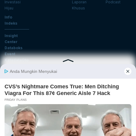
Investasi
Laporan
Podcast
Hijau
Khusus
Info
Indeks
Insight
Center
Databoks
Event
KatadataOto
Langganan Newsletter
Email
Daftar
Ikuti Kami
Tentang Katadata
Advertising
Karier
Pedoman Media Siber
Kebijakan Privasi
Disclaimer
Hubungi Kami