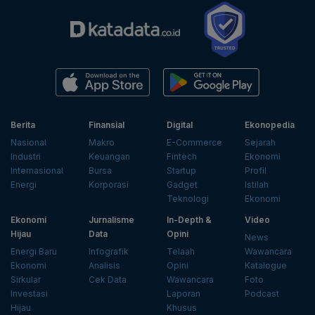
Berita
Finansial
Digital
Ekonopedia
Nasional
Makro
E-Commerce
Sejarah
Industri
Keuangan
Fintech
Ekonomi
Internasional
Bursa
Startup
Profil
Energi
Korporasi
Gadget
Istilah
Teknologi
Ekonomi
Ekonomi
Jurnalisme
In-Depth &
Video
Hijau
Data
Opini
News
Energi Baru
Infografik
Telaah
Wawancara
Ekonomi
Analisis
Opini
Katalogue
Sirkular
Cek Data
Wawancara
Foto
Investasi
Laporan
Podcast
Hijau
Khusus