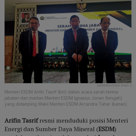
KATADATA/VERDA NANO S
Menteri ESDM Arifin Tasrif (kiri) dalam acara serah terima
jabatan dari mantan Menteri ESDM Ignasius Jonan (tengah)
yang didamping Wakil Menteri ESDM Arcandra Tahar (kanan).
Arifin Tasrif
resmi menduduki posisi Menteri
Energi dan Sumber Daya Mineral (
ESDM
)