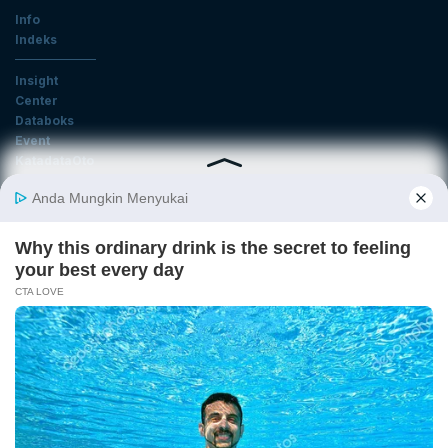
Info
Indeks
Insight
Center
Databoks
Event
KatadataOto
Langganan Newsletter
Email
Daftar
Ikuti Kami
Tentang Katadata
Advertising
Karier
Pedoman Media Siber
Kebijakan Privasi
Disclaimer
Hubungi Kami
©2026 Katadata. Hak cipta dilindungi Undang-undang.