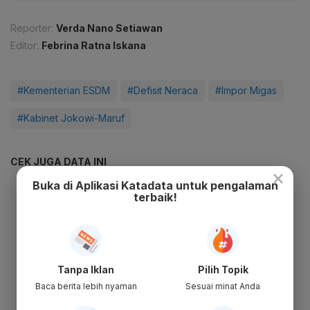
Reporter:
Verda Nano Setiawan
Editor:
Febrina Ratna Iskana
#Kementerian ESDM
#Defisit Neraca
#Impor Migas
#Kabinet Jokowi-Maruf
CEK JUGA DATA INI
×
Buka di Aplikasi Katadata untuk pengalaman
terbaik!
Tanpa Iklan
Pilih Topik
Baca berita lebih nyaman
Sesuai minat Anda