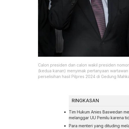
Calon presiden dan calon wakil presiden nomor
(kedua kanan) menyimak pertanyaan wartawan 
perselisihan hasil Pilpres 2024 di Gedung Mahka
RINGKASAN
Tim Hukum Anies Baswedan men
melanggar UU Pemilu karena tid
Para menteri yang dituding mel