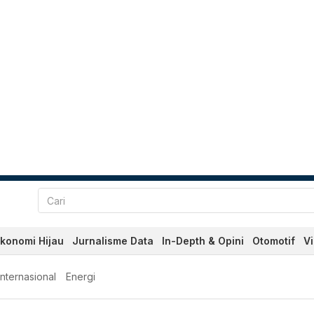
konomi Hijau
Jurnalisme Data
In-Depth & Opini
Otomotif
V
Internasional
Energi