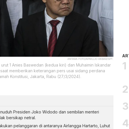
AR
ANTARA FOTO/APRILLIO AKBAR/SPT.
 urut 1 Anies Baswedan (kedua kiri) dan Muhaimin Iskandar
saat memberikan keterangan pers usai sidang perdana
mah Konstitusi, Jakarta, Rabu (27/3/2024).
uduh Presiden Joko Widodo dan sembilan menteri
ak bersikap netral.
akukan pelanggaran di antaranya Airlangga Hartarto, Luhut