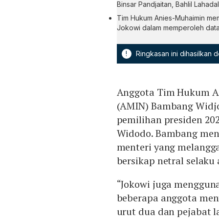
Binsar Pandjaitan, Bahlil Lahada
Tim Hukum Anies-Muhaimin memp
Jokowi dalam memperoleh data su
!
Ringkasan ini dihasilkan
Anggota Tim Hukum An
(AMIN) Bambang Widjo
pemilihan presiden 202
Widodo. Bambang meny
menteri yang melangg
bersikap netral selaku
“Jokowi juga mengguna
beberapa anggota ment
urut dua dan pejabat 