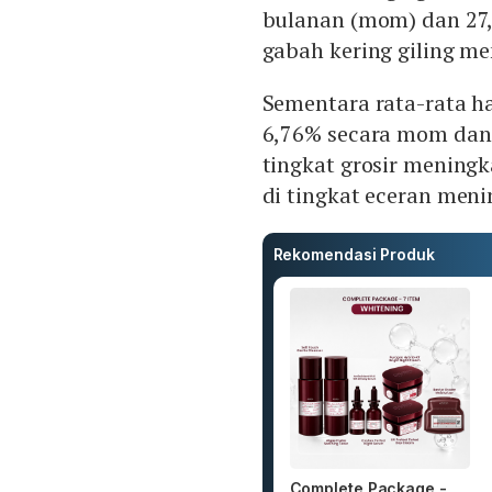
bulanan (mom) dan 27,
gabah kering giling m
Sementara rata-rata h
6,76% secara mom dan 
tingkat grosir mening
di tingkat eceran men
Rekomendasi Produk
Complete Package -