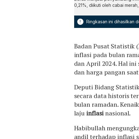
0,21%, diikuti oleh cabai merah,
!
Ringkasan ini dihasilkan
Badan Pusat Statistik (
inflasi pada bulan ra
dan April 2024. Hal i
dan harga pangan saa
Deputi Bidang Statisti
secara data historis t
bulan ramadan. Kenaik
laju
inflasi
nasional.
Habibullah mengungka
andil terhadap inflasi