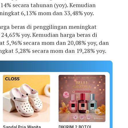
14% secara tahunan (yoy). Kemudian
eningkat 6,13% mom dan 33,48% yoy.
arga beras di penggilingan meningkat
24,65% yoy. Kemudian harga beras di
kat 5,96% secara mom dan 20,08% yoy, dan
ingkat 5,28% secara mom dan 19,28% yoy.
Sandal Pria Wanita
DIKIRIM 2 BOTOL