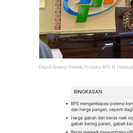
Deputi Bidang Statistik Produksi BPS M. Habibul
RINGKASAN
BPS mengantisipasi potensi ken
dan harga pangan, seperti dag
Harga gabah dan beras naik sig
gabah kering panen, gabah kering
Beras menjadi penyumbang infla