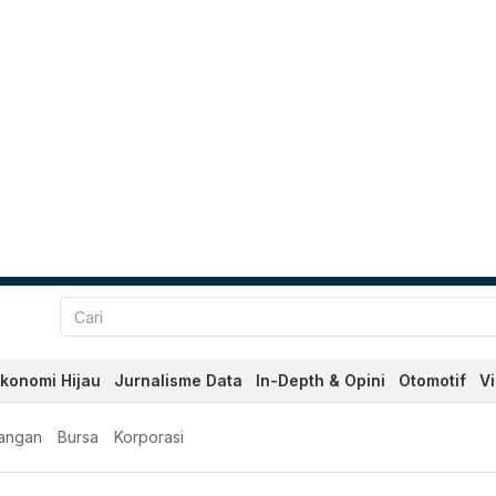
konomi Hijau
Jurnalisme Data
In-Depth & Opini
Otomotif
V
angan
Bursa
Korporasi