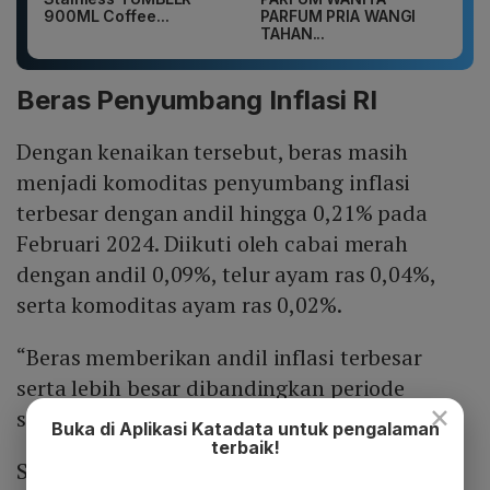
900ML Coffee...
PARFUM PRIA WANGI
TAHAN...
Beras Penyumbang Inflasi RI
Dengan kenaikan tersebut, beras masih
menjadi komoditas penyumbang inflasi
terbesar dengan andil hingga 0,21% pada
Februari 2024. Diikuti oleh cabai merah
dengan andil 0,09%, telur ayam ras 0,04%,
serta komoditas ayam ras 0,02%.
“Beras memberikan andil inflasi terbesar
serta lebih besar dibandingkan periode
×
sebelumnya,” ujar Habibullah.
Buka di Aplikasi Katadata untuk pengalaman
terbaik!
Secara rinci, komoditas beras mencatatkan