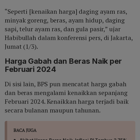
kenaikannya terjadi di 37 provinsi, hanya satu provinsi
“Seperti [kenaikan harga] daging ayam ras,
yang mencatat penurunan. Karena luasnya konsumsi
dan sensitivitas harga beras, kontribusinya lebih
minyak goreng, beras, ayam hidup, daging
signifikan dibandingkan komoditas lain dalam
sapi, telur ayam ras, dan gula pasir,” ujar
menghitung total inflasi.
Habibullah dalam konferensi pers, di Jakarta,
Jumat (1/3).
Harga Gabah dan Beras Naik per
Februari 2024
Di sisi lain, BPS pun mencatat harga gabah
dan beras mengalami kenaikkan sepanjang
Februari 2024. Kenaikkan harga terjadi baik
secara bulanan maupun tahunan.
BACA JUGA