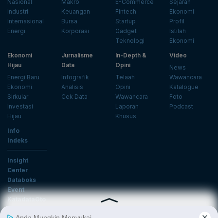
Nasional
Makro
E-Commerce
Sejarah
Industri
Keuangan
Fintech
Ekonomi
Internasional
Bursa
Startup
Profil
Energi
Korporasi
Gadget
Istilah
Teknologi
Ekonomi
Ekonomi
Jurnalisme
In-Depth &
Video
Hijau
Data
Opini
News
Energi Baru
Infografik
Telaah
Wawancara
Ekonomi
Analisis
Opini
Katalogue
Sirkular
Cek Data
Wawancara
Foto
Investasi
Laporan
Podcast
Hijau
Khusus
Info
Indeks
Insight
Center
Databoks
Event
KatadataOto