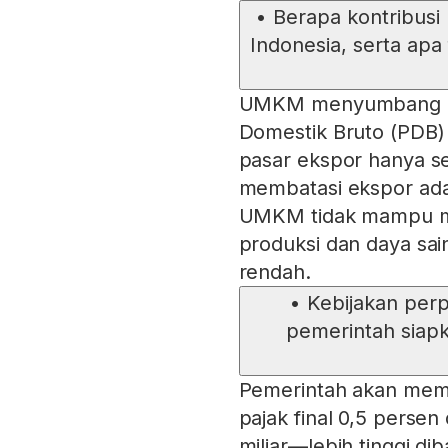
•
Berapa kontribus
Indonesia, serta apa
UMKM menyumbang hi
Domestik Bruto (PDB)
pasar ekspor hanya se
membatasi ekspor ada
UMKM tidak mampu me
produksi dan daya sai
rendah.
•
Kebijakan per
pemerintah siap
Pemerintah akan mema
pajak final 0,5 perse
miliar—lebih tinggi dib