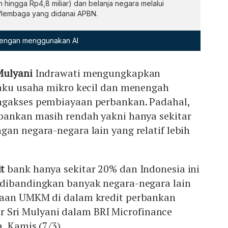
hingga Rp4,8 miliar) dan belanja negara melalui
/lembaga yang didanai APBN.
 dengan menggunakan AI
 Mulyani
Indrawati mengungkapkan
laku usaha mikro kecil dan menengah
ngakses pembiayaan perbankan. Padahal,
bankan masih rendah yakni hanya sekitar
an negara-negara lain yang relatif lebih
it
bank hanya sekitar 20% dan Indonesia ini
dibandingkan banyak negara-negara lain
yaan UMKM di dalam kredit perbankan
ujar Sri Mulyani dalam BRI Microfinance
, Kamis (7/3).