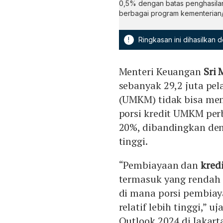
0,5% dengan batas penghasilan 
berbagai program kementerian
!
Ringkasan ini dihasilkan
Menteri Keuangan
Sri
sebanyak 29,2 juta pe
(UMKM) tidak bisa me
porsi kredit UMKM per
20%, dibandingkan deng
tinggi.
“Pembiayaan dan
kred
termasuk yang rendah 
di mana porsi pembia
relatif lebih tinggi,” 
Outlook 2024 di Jakarta