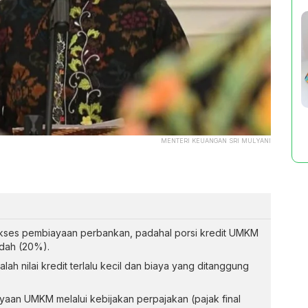
MENTERI KEUANGAN SRI MULYANI
 akses pembiayaan perbankan, padahal porsi kredit UMKM
dah (20%).
h nilai kredit terlalu kecil dan biaya yang ditanggung
an UMKM melalui kebijakan perpajakan (pajak final