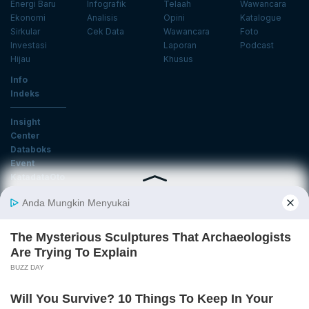
Energi Baru
Infografik
Telaah
Wawancara
Ekonomi
Analisis
Opini
Katalogue
Sirkular
Cek Data
Wawancara
Foto
Investasi
Laporan
Podcast
Hijau
Khusus
Info
Indeks
Insight
Center
Databoks
Event
KatadataOto
Langganan Newsletter
Email
Daftar
Ikuti Kami