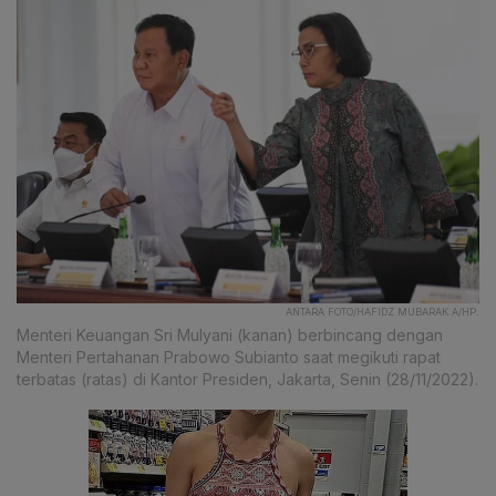
ANTARA FOTO/HAFIDZ MUBARAK A/HP.
Menteri Keuangan Sri Mulyani (kanan) berbincang dengan
Menteri Pertahanan Prabowo Subianto saat megikuti rapat
terbatas (ratas) di Kantor Presiden, Jakarta, Senin (28/11/2022).