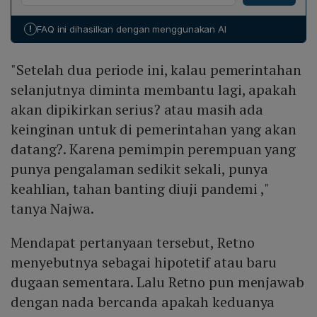
Ia menegaskan bahwa menteri-menteri dalam kabinet
Pelaksana Bank Dunia pada 5 Mei 2010, lalu kembali
biasanya berinteraksi, contohnya Luhut Binsar
diundang Presiden Jokowi menjadi Menkeu kembali
!
FAQ ini dihasilkan dengan menggunakan AI
Pandjaitan yang baru saja sakit dan langsung
pada 27 Juli 2016.
menawarkan diri untuk mengunjungi kantornya,
"Setelah dua periode ini, kalau pemerintahan
menandakan hubungan kerja yang tetap hangat meski
ada rumor negatif.
selanjutnya diminta membantu lagi, apakah
akan dipikirkan serius? atau masih ada
keinginan untuk di pemerintahan yang akan
datang?. Karena pemimpin perempuan yang
punya pengalaman sedikit sekali, punya
keahlian, tahan banting diuji pandemi ,"
tanya Najwa.
Mendapat pertanyaan tersebut, Retno
menyebutnya sebagai hipotetif atau baru
dugaan sementara. Lalu Retno pun menjawab
dengan nada bercanda apakah keduanya