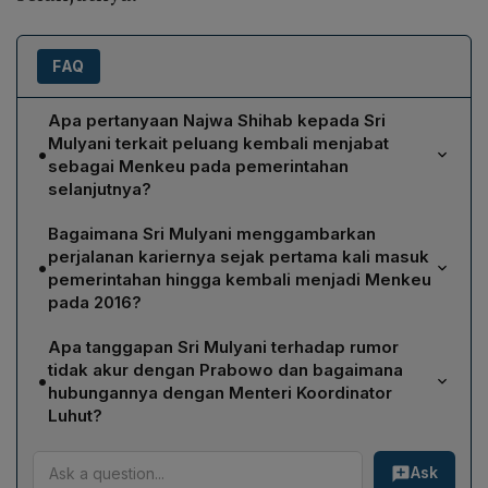
FAQ
Apa pertanyaan Najwa Shihab kepada Sri
Mulyani terkait peluang kembali menjabat
•
sebagai Menkeu pada pemerintahan
selanjutnya?
Najwa menanyakan kepada Sri Mulyani, setelah
Bagaimana Sri Mulyani menggambarkan
menyelesaikan dua periode, apakah ia akan
perjalanan kariernya sejak pertama kali masuk
•
mempertimbangkan tawaran kembali menjadi Menteri
pemerintahan hingga kembali menjadi Menkeu
Keuangan jika pemerintahan berikutnya memintanya,
pada 2016?
mengingat sedikitnya perempuan berpengalaman
Sri Mulyani menjelaskan bahwa ia mulai berkarier
dengan keahlian dan ketangguhan yang terbukti
Apa tanggapan Sri Mulyani terhadap rumor
sebagai Kepala Bappenas pada Kabinet Indonesia
selama pandemi.
tidak akur dengan Prabowo dan bagaimana
•
Bersatu (2004), kemudian diangkat Menkeu pada 2005
hubungannya dengan Menteri Koordinator
menggantikan Jusuf Anwar, dan pada Juli 2008
Luhut?
menjadi Menteri Koordinator Bidang Perekonomian.
Sri Mulyani menyatakan kebingungan atas rumor
Setelah 18 bulan memegang dua portofolio sekaligus,
Ask
tersebut dan menanyakan alasan munculnya kabar itu.
ia melepaskan jabatan Menkeu, menjadi Direktur