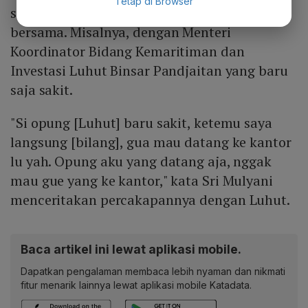
Tetap di Browser
satu kabinet suka berbincang-bincang
bersama. Misalnya, dengan Menteri
Koordinator Bidang Kemaritiman dan
Investasi Luhut Binsar Pandjaitan yang baru
saja sakit.
"Si opung [Luhut] baru sakit, ketemu saya
langsung [bilang], gua mau datang ke kantor
lu yah. Opung aku yang datang aja, nggak
mau gue yang ke kantor," kata Sri Mulyani
menceritakan percakapannya dengan Luhut.
Baca artikel ini lewat aplikasi mobile.
Dapatkan pengalaman membaca lebih nyaman dan nikmati
fitur menarik lainnya lewat aplikasi mobile Katadata.