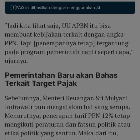
11%, dan pemerintah berencana menaikkan menjadi
berlaku pada tahun berjalan.
!
FAQ ini dihasilkan dengan menggunakan AI
12% paling lambat 1 Januari 2025, masih berada dalam
rentang yang ditetapkan oleh UU HPP.
“Jadi kita lihat saja, UU APBN itu bisa
membuat kebijakan terkait dengan angka
PPN. Tapi [penerapannya tetap] tergantung
pada program pemerintah nanti seperti apa,”
ujarnya.
Pemerintahan Baru akan Bahas
Terkait Target Pajak
Sebelumnya, Menteri Keuangan Sri Mulyani
Indrawati pun mengatakan hal yang serupa.
Menurutnya, penerapan tarif PPN 12% tetap
mengikuti peraturan dan fatsun politik atau
etika politik yang santun. Maka dari itu,