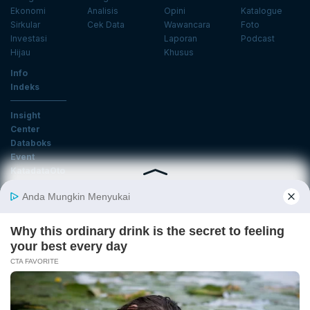
Ekonomi
Analisis
Opini
Katalogue
Sirkular
Cek Data
Wawancara
Foto
Investasi
Laporan
Podcast
Hijau
Khusus
Info
Indeks
Insight
Center
Databoks
Event
KatadataOto
Langganan Newsletter
Email
Daftar
Ikuti Kami