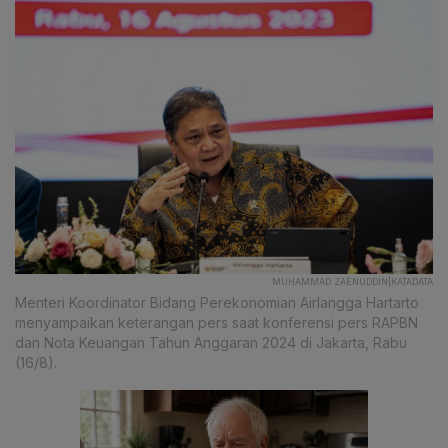
MUHAMMAD ZAENUDDIN|KATADATA
Menteri Koordinator Bidang Perekonomian Airlangga Hartarto
menyampaikan keterangan pers saat konferensi pers RAPBN
dan Nota Keuangan Tahun Anggaran 2024 di Jakarta, Rabu
(16/8).