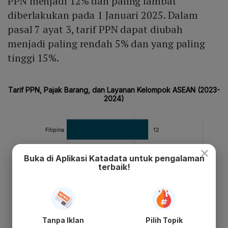
PPN menjadi 12% dan paling lambat
diberlakukan pada 1 Januari 2025. Dalam
pasal 7 ayat 3, tarif PPN dapat diubah
menjadi paling rendah 5% dan yang paling
tinggi 15%.
×
Buka di Aplikasi Katadata untuk pengalaman
terbaik!
Tanpa Iklan
Pilih Topik