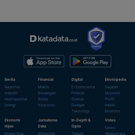
Berita
Finansial
Digital
Ekonopedia
Nasional
Makro
E-Commerce
Sejarah
Industri
Keuangan
Fintech
Ekonomi
Internasional
Bursa
Startup
Profil
Energi
Korporasi
Gadget
Istilah
Teknologi
Ekonomi
Ekonomi
Jurnalisme
In-Depth &
Video
Hijau
Data
Opini
News
Energi Baru
Infografik
Telaah
Wawancara