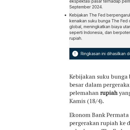
ekspektasi pasar terhadap pe
September 2024.
Kebijakan The Fed berpengaruh t
kenaikan suku bunga The Fed d
global, meningkatkan biaya ut
seperti Indonesia, dan berpotens
rupiah.
!
Ringkasan ini dihasilkan
Kebijakan suku bunga 
besar dalam pergeraka
pelemahan
rupiah
yang
Kamis (18/4).
Ekonom Bank Permata 
pergerakan rupiah ke 