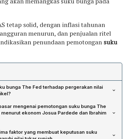
yang akan memangkas suku bunga pada
 tetap solid, dengan inflasi tahunan
angguran menurun, dan penjualan ritel
gindikasikan penundaan pemotongan
suku
ku bunga The Fed terhadap pergerakan nilai
ikel?
Fed menjadi acuan utama bagi bank sentral di dunia,
pasar mengenai pemotongan suku bunga The
 Ketika The Fed menaikkan suku bunga, dolar AS menjadi
 menurut ekonom Josua Pardede dan Ibrahim
 karena imbal hasil yang lebih tinggi, sehingga aliran
at dan permintaan dolar naik. Akibatnya rupiah melemah
akan The Fed akan mulai memangkas suku bunga pada
u, kenaikan suku bunga menaikkan biaya pinjaman dalam
lima faktor yang membuat keputusan suku
ata ekonomi AS yang solid—inflasi tahunan masih naik,
 utang Indonesia, memengaruhi inflasi global, mengubah
hi nilai tukar rupiah.