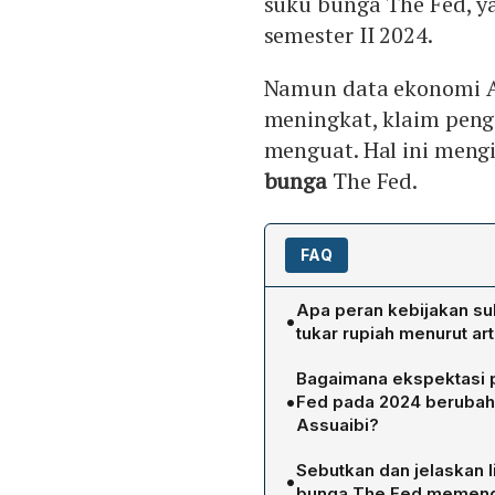
suku bunga The Fed, 
semester II 2024.
Namun data ekonomi AS
meningkat, klaim peng
menguat. Hal ini men
bunga
The Fed.
FAQ
Apa peran kebijakan su
•
tukar rupiah menurut art
Kebijakan suku bunga The 
Bagaimana ekspektasi 
termasuk Bank Indonesia.
•
Fed pada 2024 berubah
lebih menarik bagi investor
Assuaibi?
modal ke pasar AS meningk
Josua Pardede memperkir
terhadap dolar. Selain it
Sebutkan dan jelaskan 
•
semester II 2024, namun d
dolar, memperbesar beban
bunga The Fed memengaru