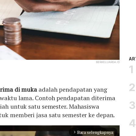
AR
BERKELUARGA.ID
erima di muka
adalah pendapatan yang
 waktu lama. Contoh pendapatan diterima
liah untuk satu semester. Mahasiswa
tuk memberi jasa satu semester ke depan.
Baca selengkapnya
arrow_forward_ios