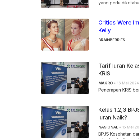
yang perlu diketahu
Critics Were I
Kelly
BRAINBERRIES
Tarif Iuran Kel
KRIS
MAKRO
• 16 Mei 2024
Penerapan KRIS ber
Kelas 1,2,3 BP
Iuran Naik?
NASIONAL
• 15 Mei 20
BPJS Kesehatan da