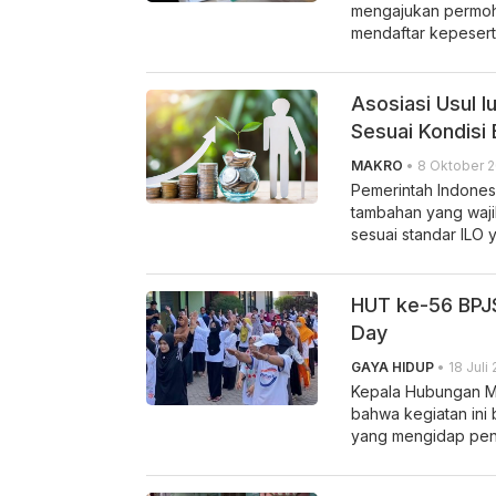
mengajukan permoh
mendaftar kepeserta
Asosiasi Usul 
Sesuai Kondisi
MAKRO
• 8 Oktober 2
Pemerintah Indones
tambahan yang waji
sesuai standar ILO y
HUT ke-56 BPJS
Day
GAYA HIDUP
• 18 Juli
Kepala Hubungan M
bahwa kegiatan ini 
yang mengidap peny