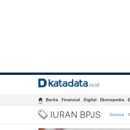
Berita
Finansial
Digital
Ekonopedia
E
Berita Iuran BPJS Terbaru 
IURAN BPJS
Semua
A