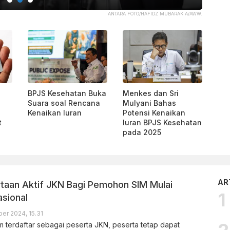
BPJS KESEHATAN
BPJS Kesehatan Buka
Menkes dan Sri
Suara soal Rencana
Mulyani Bahas
Kenaikan Iuran
Potensi Kenaikan
t
Iuran BPJS Kesehatan
pada 2025
AR
taan Aktif JKN Bagi Pemohon SIM Mulai
asional
er 2024, 15.31
 terdaftar sebagai peserta JKN, peserta tetap dapat