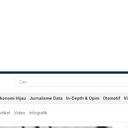
konomi Hijau
Jurnalisme Data
In-Depth & Opini
Otomotif
V
dan Terkini Hari Ini - Kat
rtikel
Video
Infografik