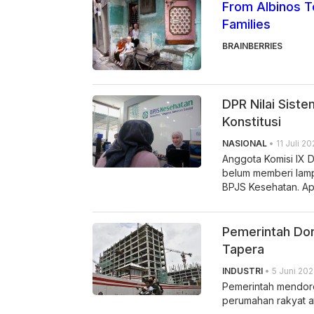
From Albinos T
Families
BRAINBERRIES
DPR Nilai Sist
Konstitusi
NASIONAL
• 11 Juli 20
Anggota Komisi IX 
belum memberi lamp
BPJS Kesehatan. Ap
Pemerintah Dor
Tapera
INDUSTRI
• 5 Juni 202
Pemerintah mendor
perumahan rakyat at