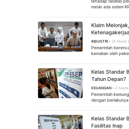
tehadap fasilitas p
meski ada sistem KR
Klaim Melonjak,
Ketenagakerja
INDUSTRI
• 26 Maret 
Pemerintah berenca
kematian oleh peke
Kelas Standar 
Tahun Depan?
KEUANGAN
• 4 Septe
Pemerintah kemung
dengan berlakunya 
Kelas Standar
Fasilitas Inap