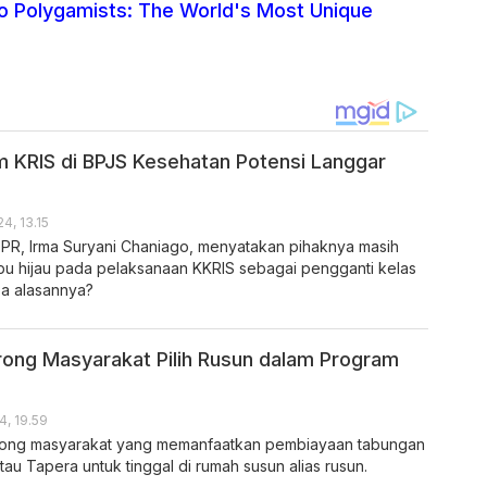
o Polygamists: The World's Most Unique
em KRIS di BPJS Kesehatan Potensi Langgar
24, 13.15
DPR, Irma Suryani Chaniago, menyatakan pihaknya masih
u hijau pada pelaksanaan KKRIS sebagai pengganti kelas
a alasannya?
ong Masyarakat Pilih Rusun dalam Program
4, 19.59
ong masyarakat yang memanfaatkan pembiayaan tabungan
au Tapera untuk tinggal di rumah susun alias rusun.