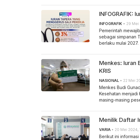
INFOGRAFIK: Iu
INFOGRAFIK
• 29 Mei 
Pemerintah mewajib
sebagai simpanan T
berlaku mulai 2027.
Menkes: Iuran 
KRIS
NASIONAL
• 22 Mei 20
Menkes Budi Gunadi
Kesehatan menjadi 
masing-masing pes
Menilik Daftar 
VARIA
• 20 Mei 2024, 
Berikut ini informa