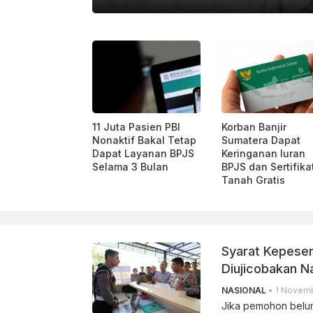
TO/HAFIDZ MUBARAK A/AWW.
11 Juta Pasien PBI
Korban Banjir
Nonaktif Bakal Tetap
Sumatera Dapat
Dapat Layanan BPJS
Keringanan Iuran
Selama 3 Bulan
BPJS dan Sertifika
Tanah Gratis
Syarat Kepeser
Diujicobakan N
NASIONAL
• 1 Novemb
Jika pemohon belum