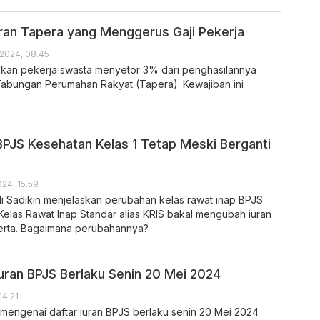
ran Tapera yang Menggerus Gaji Pekerja
2024, 08.45
kan pekerja swasta menyetor 3% dari penghasilannya
abungan Perumahan Rakyat (Tapera). Kewajiban ini
BPJS Kesehatan Kelas 1 Tetap Meski Berganti
24, 15.59
 Sadikin menjelaskan perubahan kelas rawat inap BPJS
Kelas Rawat Inap Standar alias KRIS bakal mengubah iuran
erta. Bagaimana perubahannya?
Iuran BPJS Berlaku Senin 20 Mei 2024
14.21
si mengenai daftar iuran BPJS berlaku senin 20 Mei 2024