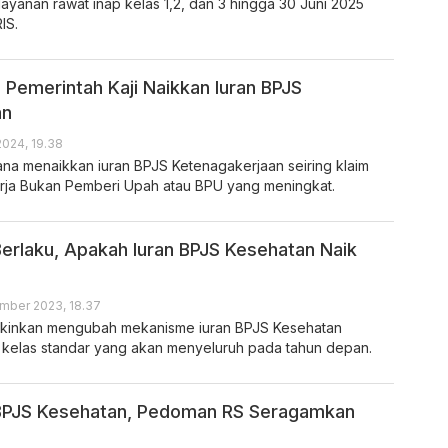
elayanan rawat inap kelas 1,2, dan 3 hingga 30 Juni 2025
IS.
 Pemerintah Kaji Naikkan Iuran BPJS
an
2024, 19.38
na menaikkan iuran BPJS Ketenagakerjaan seiring klaim
rja Bukan Pemberi Upah atau BPU yang meningkat.
Berlaku, Apakah Iuran BPJS Kesehatan Naik
mber 2023, 18.37
kinkan mengubah mekanisme iuran BPJS Kesehatan
kelas standar yang akan menyeluruh pada tahun depan.
 BPJS Kesehatan, Pedoman RS Seragamkan