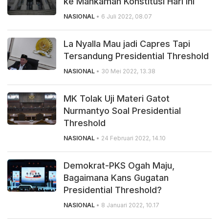
ke Mahkamah Konstitusi Hari Ini
NASIONAL
• 6 Juli 2022, 08.07
La Nyalla Mau jadi Capres Tapi
Tersandung Presidential Threshold
NASIONAL
• 30 Mei 2022, 13.38
MK Tolak Uji Materi Gatot
Nurmantyo Soal Presidential
Threshold
NASIONAL
• 24 Februari 2022, 14.10
Demokrat-PKS Ogah Maju,
Bagaimana Kans Gugatan
Presidential Threshold?
NASIONAL
• 8 Januari 2022, 10.17