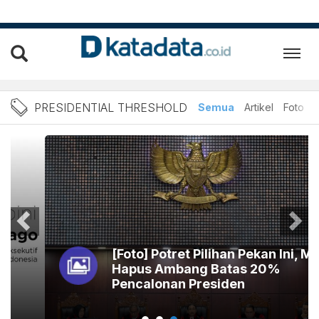
Berita Presidential Thresh
PRESIDENTIAL THRESHOLD
Semua
Artikel
Foto
[Foto] Potret Pilihan Pekan Ini, MK
Hapus Ambang Batas 20%
Pencalonan Presiden