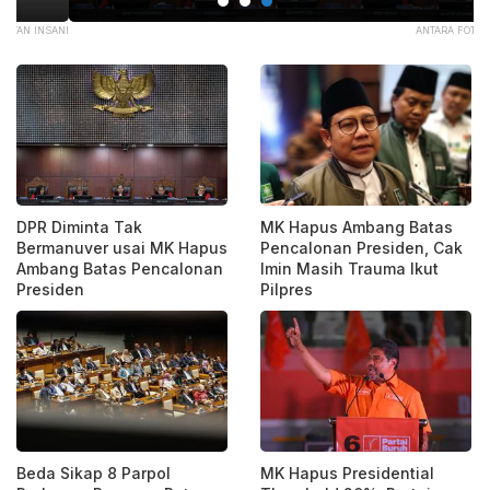
ANI
ANTARA FOTO/FAUZAN
DPR Diminta Tak
MK Hapus Ambang Batas
Bermanuver usai MK Hapus
Pencalonan Presiden, Cak
Ambang Batas Pencalonan
Imin Masih Trauma Ikut
Presiden
Pilpres
Beda Sikap 8 Parpol
MK Hapus Presidential