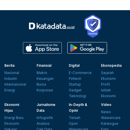
Berita
Finansial
Digital
Ekonopedia
Nasional
Makro
E-Commerce
Sejarah
Industri
Keuangan
Fintech
Ekonomi
Internasional
Bursa
Startup
Profil
Energi
Korporasi
Gadget
Istilah
Teknologi
Ekonomi
Ekonomi
Jurnalisme
In-Depth &
Video
Hijau
Data
Opini
News
Energi Baru
Infografik
Telaah
Wawancara
Ekonomi
Analisis
Opini
Katalogue
Sirkular
Cek Data
Wawancara
Foto