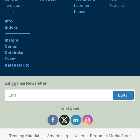
Investasi
Laporan
Podcast
Hijau
Khusus
Info
Indeks
Insight
Center
Databoks
Event
KatadataOto
Langganan Newsletter
Email
Daftar
Ikuti Kami
Tentang Katadata
Advertising
Karier
Pedoman Media Siber